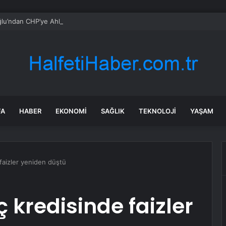
oğlu’ndan CHP’ye Ahlak Vurgusu
FA
HABER
EKONOMI
SAĞLIK
TEKNOLOJI
YAŞAM
 faizler yeniden düştü
ç kredisinde faizler