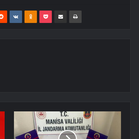
erest
Reddit
VKontakte
Odnoklassniki
Pocket
E-Posta ile paylaş
Yazdır