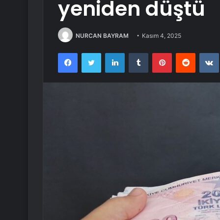
yeniden düştü
NURCAN BAYRAM
Kasım 4, 2025
Facebook
Twitter
LinkedIn
Tumblr
Pinterest
Reddit