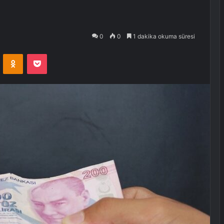
0
0
1 dakika okuma süresi
VKontakte
Odnoklassniki
Pocket