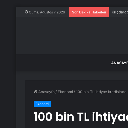
Kılıçdar
Cuma, Ağustos 7 2026
Son Dakika Haberleri
ANASAY
Anasayfa
/
Ekonomi
/
100 bin TL ihtiyaç kredisinde
Ekonomi
100 bin TL ihtiya