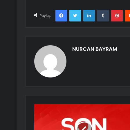
Facebook
Twitter
LinkedIn
Tumblr
Pint
Paylaş
NURCAN BAYRAM