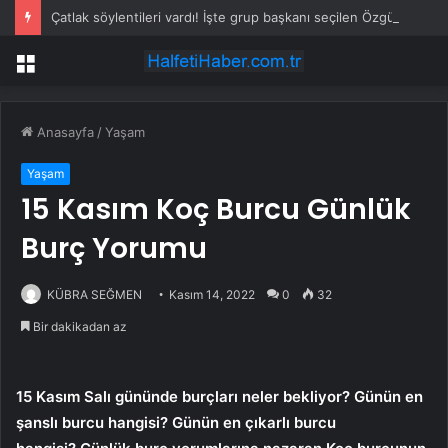
Çatlak söylentileri vardı! İşte grup başkanı seçilen Özgür Özel’in aldığı oy sayısı
Menü
Anasayfa
/
Yaşam
Yaşam
15 Kasım Koç Burcu Günlük
Burç Yorumu
KÜBRA SEĞMEN
Kasım 14, 2022
0
32
Bir dakikadan az
15 Kasım Salı gününde burçları neler bekliyor? Günün en
şanslı burcu hangisi? Günün en çıkarlı burcu