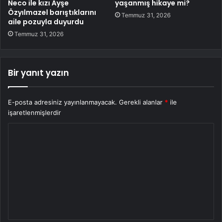
Neco ile kızı Ayşe
yaşanmış hikaye mi?
Özyılmazel barıştıklarını
Temmuz 31, 2026
aile pozuyla duyurdu
Temmuz 31, 2026
Bir yanıt yazın
E-posta adresiniz yayınlanmayacak.
Gerekli alanlar
*
ile
işaretlenmişlerdir
Y
o
r
u
m
*