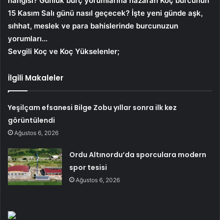
hangisi? Günlük burç yorumlarına nazaran Koç burcunun
15
Kasım Salı
günü nasıl geçecek? İşte yeni günde aşk,
sıhhat, meslek ve para bahislerinde burcunuzun
yorumları…
Sevgili Koç ve Koç Yükselenler;
İlgili Makaleler
Yeşilçam efsanesi Bilge Zobu yıllar sonra ilk kez
görüntülendi
Ağustos 6, 2026
Ordu Altınordu’da sporculara modern
spor tesisi
Ağustos 6, 2026