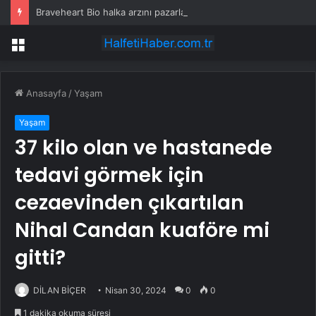
Braveheart Bio halka arzını pazarlama aralığının üstünde fiyatlandırıyor
Menü
Anasayfa
/
Yaşam
Yaşam
37 kilo olan ve hastanede
tedavi görmek için
cezaevinden çıkartılan
Nihal Candan kuaföre mi
gitti?
DİLAN BİÇER
Nisan 30, 2024
0
0
1 dakika okuma süresi