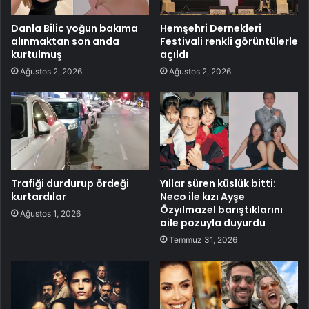
Danla Bilic yoğun bakıma
Hemşehri Dernekleri
alınmaktan son anda
Festivali renkli görüntülerle
kurtulmuş
açıldı
Ağustos 2, 2026
Ağustos 2, 2026
Trafiği durdurup ördeği
Yıllar süren küslük bitti:
kurtardılar
Neco ile kızı Ayşe
Özyılmazel barıştıklarını
Ağustos 1, 2026
aile pozuyla duyurdu
Temmuz 31, 2026