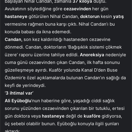
başlayan Nihal Candan, zamanla
37 kiloya
düştü.
Avukatının söylediğine göre
cezaevinden
her gün
hastaneye
götürülen Nihal Candan,
doktorun
kesin
yatış
vermesine rağmen buna karşı çıktı. Nihal Candan’ı bu
konuda babası da ikna edemedi.
Candan,
son kez kaldırıldığı hastaneden cezaevine
dönmedi. Candan, doktorların ‘Bağışıklık sistemi çökmek
üzere’ raporu üzerine tahliye edildi.
Anoreksiya
nedeniyle
cuma günü cezaevinden çıkan Candan, ilk hafta sonunu
güzelleşmeye ayırdı. Kuaför yolunda Kanal D’den Buse
Özdemir’e özel açıklamalarda bulunan Candan’ın sağlığı da
keyfi de yerindeydi.
‘3 ihtimal var’
Ali Eyüboğlu
‘nun haberine göre, yaşadığı ciddi sağlık
sorunu yüzünden cezaevinden çıkarılan bir tutuklu, ertesi
gün doktora veya
hastaneye
değil de
kuaföre
gidiyorsa,
üç sebebi olabilir bunun. Eyüboğlu konuyla ilgili şunları
aktardı: