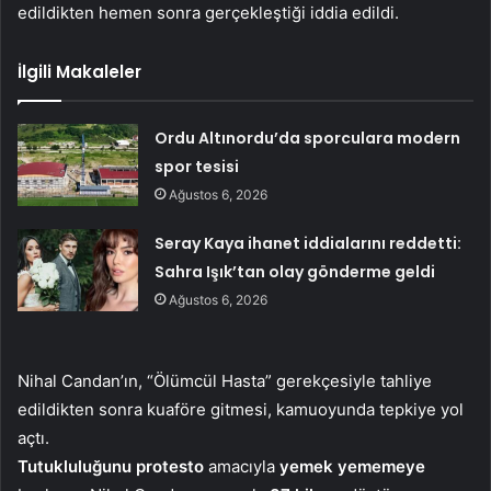
edildikten hemen sonra gerçekleştiği iddia edildi.
İlgili Makaleler
Ordu Altınordu’da sporculara modern
spor tesisi
Ağustos 6, 2026
Seray Kaya ihanet iddialarını reddetti:
Sahra Işık’tan olay gönderme geldi
Ağustos 6, 2026
Nihal Candan’ın, “Ölümcül Hasta” gerekçesiyle tahliye
edildikten sonra kuaföre gitmesi, kamuoyunda tepkiye yol
açtı.
Tutukluluğunu protesto
amacıyla
yemek yememeye