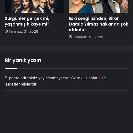
Sürgünler gerçek mi,
Eski sevgilisinden, Biran
yaşanmış hikaye mi?
Damla Yılmaz hakkında şok
iddialar
Temmuz 31, 2026
Temmuz 30, 2026
Bir yanıt yazın
E-posta adresiniz yayınlanmayacak.
Gerekli alanlar
*
ile
işaretlenmişlerdir
Y
o
r
u
m