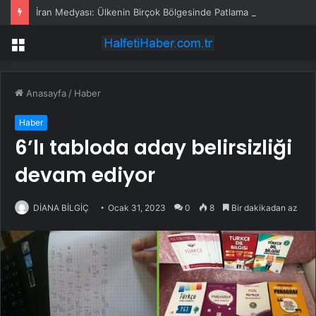
İran Medyası: Ülkenin Birçok Bölgesinde Patlama Sesleri Duyuldu
Menü
Anasayfa
/
Haber
Haber
6’lı tabloda aday belirsizliği
devam ediyor
DİANA BİLGİÇ
Ocak 31, 2023
0
8
Bir dakikadan az