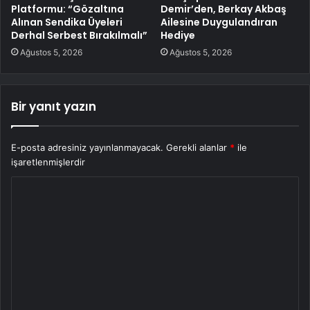
Platformu: “Gözaltına
Demir’den, Berkay Akbaş
Alınan Sendika Üyeleri
Ailesine Duygulandıran
Derhal Serbest Bırakılmalı”
Hediye
Ağustos 5, 2026
Ağustos 5, 2026
Bir yanıt yazın
E-posta adresiniz yayınlanmayacak.
Gerekli alanlar
*
ile
işaretlenmişlerdir
Y
o
r
u
m
*