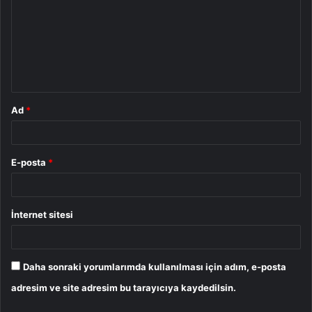
r
u
m
*
Ad
*
E-posta
*
İnternet sitesi
Daha sonraki yorumlarımda kullanılması için adım, e-posta
adresim ve site adresim bu tarayıcıya kaydedilsin.