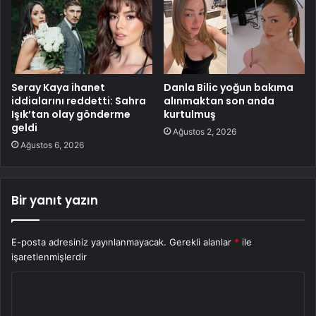
Seray Kaya ihanet
Danla Bilic yoğun bakıma
iddialarını reddetti: Sahra
alınmaktan son anda
Işık’tan olay gönderme
kurtulmuş
geldi
Ağustos 2, 2026
Ağustos 6, 2026
Bir yanıt yazın
E-posta adresiniz yayınlanmayacak.
Gerekli alanlar
*
ile
işaretlenmişlerdir
Y
o