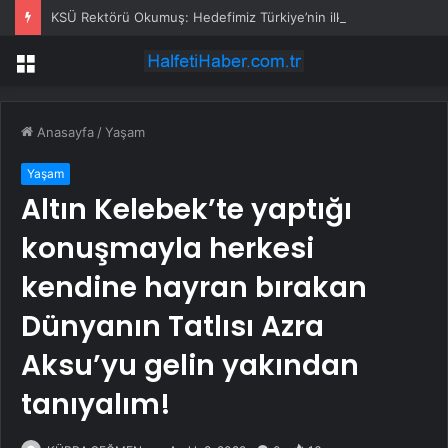
KSÜ Rektörü Okumuş: Hedefimiz Türkiye’nin ilk 50 üniversitesi arasına girmek
Menü
Anasayfa
/
Yaşam
Yaşam
Altın Kelebek’te yaptığı
konuşmayla herkesi
kendine hayran bırakan
Dünyanın Tatlısı Azra
Aksu’yu gelin yakından
tanıyalım!