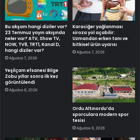
Bu akşam hangi diziler var?
Karaciğer yağlanması
23 Temmuz yayın akışında
siroza yol açabilir:
neler var? ATV, Show TV,
Uzmandan erken tanı ve
NOW, TV8, TRT1, Kanal D,
bitkisel ürün uyarısı
hangi diziler var?
Ağustos 7, 2026
Ağustos 7, 2026
Yeşilçam efsanesi Bilge
Zobu yıllar sonra ilk kez
görüntülendi
Ağustos 6, 2026
Ordu Altınordu’da
sporculara modern spor
tesisi
Ağustos 6, 2026