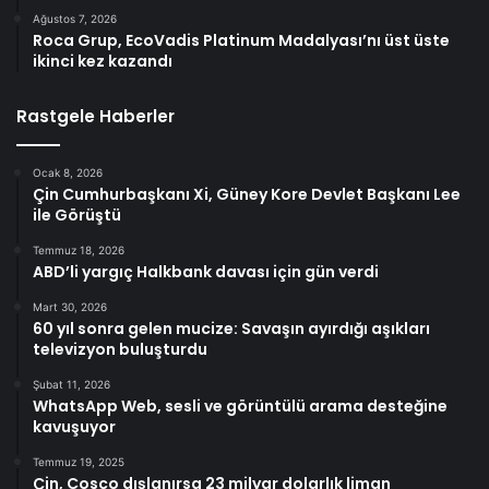
Ağustos 7, 2026
Roca Grup, EcoVadis Platinum Madalyası’nı üst üste
ikinci kez kazandı
Rastgele Haberler
Ocak 8, 2026
Çin Cumhurbaşkanı Xi, Güney Kore Devlet Başkanı Lee
ile Görüştü
Temmuz 18, 2026
ABD’li yargıç Halkbank davası için gün verdi
Mart 30, 2026
60 yıl sonra gelen mucize: Savaşın ayırdığı aşıkları
televizyon buluşturdu
Şubat 11, 2026
WhatsApp Web, sesli ve görüntülü arama desteğine
kavuşuyor
Temmuz 19, 2025
Çin, Cosco dışlanırsa 23 milyar dolarlık liman