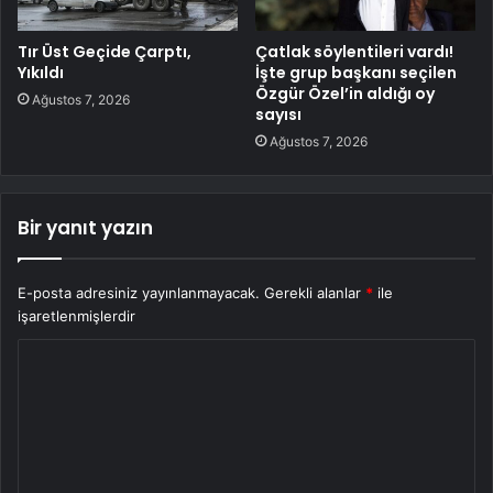
Tır Üst Geçide Çarptı,
Çatlak söylentileri vardı!
Yıkıldı
İşte grup başkanı seçilen
Özgür Özel’in aldığı oy
Ağustos 7, 2026
sayısı
Ağustos 7, 2026
Bir yanıt yazın
E-posta adresiniz yayınlanmayacak.
Gerekli alanlar
*
ile
işaretlenmişlerdir
Y
o
r
u
m