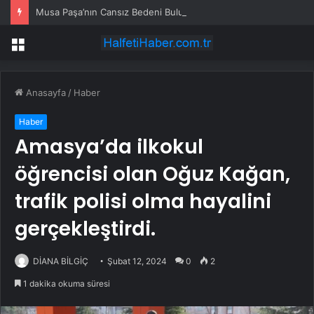
Musa Paşa’nın Cansız Bedeni Bulundu
Menü
Anasayfa
/
Haber
Haber
Amasya’da ilkokul
öğrencisi olan Oğuz Kağan,
trafik polisi olma hayalini
gerçekleştirdi.
DİANA BİLGİÇ
Şubat 12, 2024
0
2
1 dakika okuma süresi