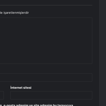
le işaretlenmişlerdir
İnternet sitesi
m, e-posta adresim ve site adresim bu tarayıcıya