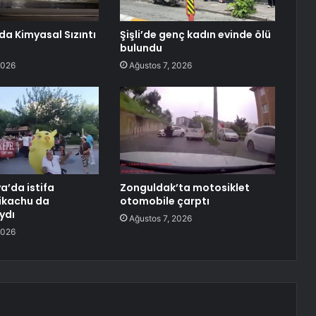
da Kimyasal Sızıntı
Şişli’de genç kadın evinde ölü
bulundu
2026
Ağustos 7, 2026
a’da istifa
Zonguldak’ta motosiklet
ikachu da
otomobile çarptı
ydı
Ağustos 7, 2026
2026