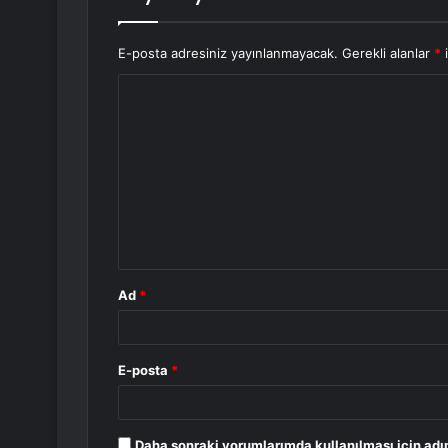
E-posta adresiniz yayınlanmayacak.
Gerekli alanlar
*
i
Y
o
r
u
m
*
Ad
*
E-posta
*
Daha sonraki yorumlarımda kullanılması için adı