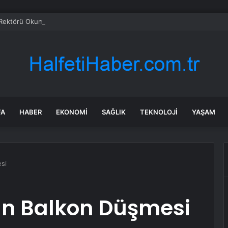
ektörü Okumuş: Hedefimiz Türkiye’nin ilk 50 üniversitesi arasına girme
FA
HABER
EKONOMI
SAĞLIK
TEKNOLOJI
YAŞAM
si
n Balkon Düşmesi