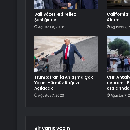
Vali Sözer Hıdırellez
California’
Şenliğinde
Alarmı
Ağustos 8, 2026
Ağustos 7, 
Trump: İran’la Anlaşma Çok
CHP Antaly
Yakın, Hürmüz Boğazı
depremi: P
Açılacak
aralarında
Ağustos 7, 2026
Ağustos 7, 
Bir yanıt yazın