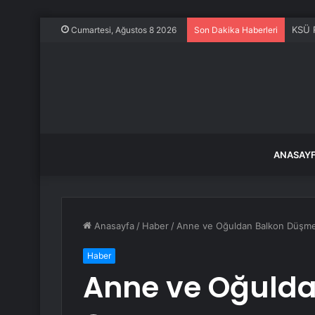
KSÜ R
Cumartesi, Ağustos 8 2026
Son Dakika Haberleri
ANASAY
Anasayfa
/
Haber
/
Anne ve Oğuldan Balkon Düşme
Haber
Anne ve Oğulda