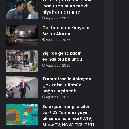
Türkan Şoray’dan Kadir
İnanır sorusuna tepki:
Niye hatırlattınız?
Ağustos 7, 2026
California’da Kimyasal
Sızıntı Alarmı
Ağustos 7, 2026
Şişli’de genç kadın
evinde ölü bulundu
Ağustos 7, 2026
Trump: İran’la Anlaşma
Çok Yakın, Hürmüz
Boğazı Açılacak
Ağustos 7, 2026
Bu akşam hangi diziler
var? 23 Temmuz yayın
akışında neler var? ATV,
Show TV, NOW, TV8, TRT1,