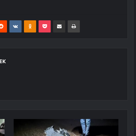
erest
Reddit
VKontakte
Odnoklassniki
Pocket
E-Posta ile paylaş
Yazdır
EK