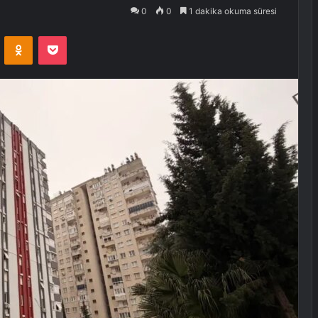
0
0
1 dakika okuma süresi
VKontakte
Odnoklassniki
Pocket