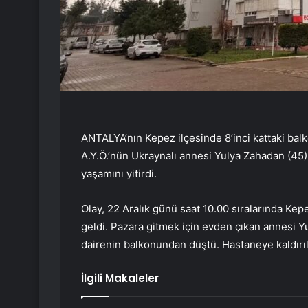
ANTALYA’nın Kepez ilçesinde 8’inci kattaki ba
A.Y.Ö.’nün Ukraynalı annesi Yulya Zahadan (45
yaşamını yitirdi.
Olay, 22 Aralık günü saat 10.00 sıralarında Ke
geldi. Pazara gitmek için evden çıkan annesi Yu
dairenin balkonundan düştü. Hastaneye kaldırıl
İlgili Makaleler