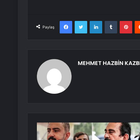
Facebook
Twitter
LinkedIn
Tumblr
Pint
Paylaş
MEHMET HAZBİN KAZB