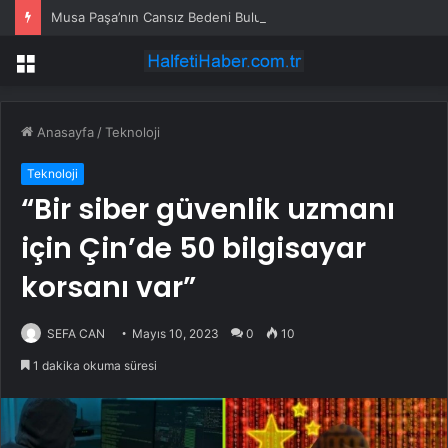
Musa Paşa’nın Cansız Bedeni Bulundu
Menü
Anasayfa
/
Teknoloji
Teknoloji
“Bir siber güvenlik uzmanı
için Çin’de 50 bilgisayar
korsanı var”
SEFA CAN
Mayıs 10, 2023
0
10
1 dakika okuma süresi