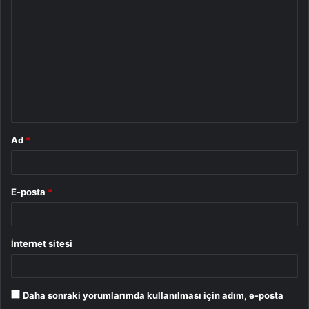
o
r
u
m
*
Ad
*
E-posta
*
İnternet sitesi
Daha sonraki yorumlarımda kullanılması için adım, e-posta