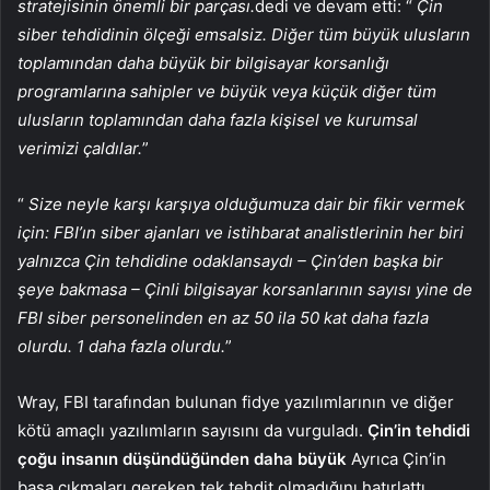
stratejisinin önemli bir parçası.
dedi ve devam etti: “
Çin
siber tehdidinin ölçeği emsalsiz. Diğer tüm büyük ulusların
toplamından daha büyük bir bilgisayar korsanlığı
programlarına sahipler ve büyük veya küçük diğer tüm
ulusların toplamından daha fazla kişisel ve kurumsal
verimizi çaldılar.
”
“
Size neyle karşı karşıya olduğumuza dair bir fikir vermek
için: FBI’ın siber ajanları ve istihbarat analistlerinin her biri
yalnızca Çin tehdidine odaklansaydı – Çin’den başka bir
şeye bakmasa – Çinli bilgisayar korsanlarının sayısı yine de
FBI siber personelinden en az 50 ila 50 kat daha fazla
olurdu. 1 daha fazla olurdu.
”
Wray, FBI tarafından bulunan fidye yazılımlarının ve diğer
kötü amaçlı yazılımların sayısını da vurguladı.
Çin’in tehdidi
çoğu insanın düşündüğünden daha büyük
Ayrıca Çin’in
başa çıkmaları gereken tek tehdit olmadığını hatırlattı.