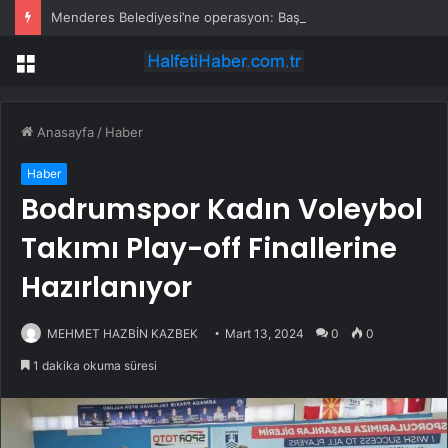
Menderes Belediyesi’ne operasyon: Başkan yardımcısı ortak operasyonla yakalandı
Menü
Anasayfa
/
Haber
Haber
Bodrumspor Kadın Voleybol
Takımı Play-off Finallerine
Hazırlanıyor
MEHMET HAZBİN KAZBEK
Mart 13, 2024
0
0
1 dakika okuma süresi