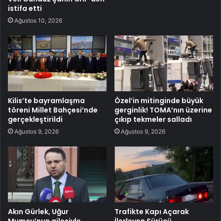
istifa etti
Ağustos 10, 2026
Kilis’te bayramlaşma
Özel’in mitinginde büyük
töreni Millet Bahçesi’nde
gerginlik! TOMA’nın üzerine
gerçekleştirildi
çıkıp tekmeler salladı
Ağustos 9, 2026
Ağustos 9, 2026
Akın Gürlek, Uğur
Trafikte Kapı Açarak
Mumcu’nun ailesiyle
İlerleyen Sürücü