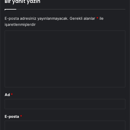
Bir yanıt yazın
E-posta adresiniz yayınlanmayacak.
Gerekli alanlar
*
ile
işaretlenmişlerdir
Y
o
r
u
m
*
Ad
*
E-posta
*