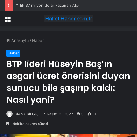
Yıllık 37 milyon dolar kazanan Alperen Şengün’den ailesine servet değerinde hediye
Menü
Anasayfa
/
Haber
Haber
BTP lideri Hüseyin Baş’ın
asgari ücret önerisini duyan
sunucu bile şaşırıp kaldı:
Nasıl yani?
DİANA BİLGİÇ
Kasım 29, 2022
0
19
1 dakika okuma süresi