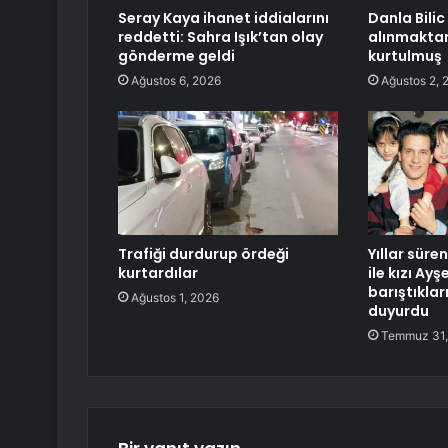
Seray Kaya ihanet iddialarını
Danla Bili
reddetti: Sahra Işık’tan olay
alınmakta
gönderme geldi
kurtulmuş
Ağustos 6, 2026
Ağustos 2, 
Trafiği durdurup ördeği
Yıllar süre
kurtardılar
ile kızı Ay
barıştıklar
Ağustos 1, 2026
duyurdu
Temmuz 31,