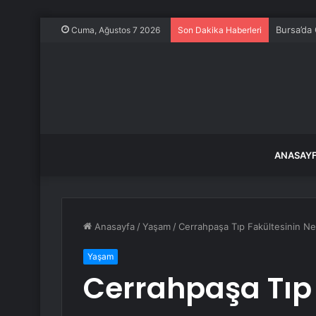
Bursa’da
Cuma, Ağustos 7 2026
Son Dakika Haberleri
ANASAY
Anasayfa
/
Yaşam
/
Cerrahpaşa Tıp Fakültesinin N
Yaşam
Cerrahpaşa Tıp 