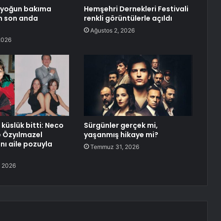
c yoğun bakıma
Hemşehri Dernekleri Festivali
n son anda
renkli görüntülerle açıldı
Ağustos 2, 2026
2026
n küslük bitti: Neco
Sürgünler gerçek mi,
şe Özyılmazel
yaşanmış hikaye mi?
ını aile pozuyla
Temmuz 31, 2026
 2026