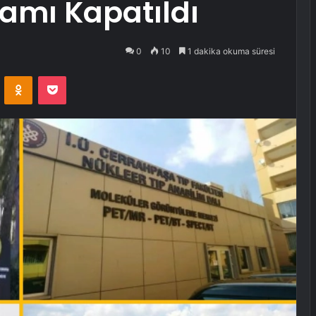
mı Kapatıldı
0
10
1 dakika okuma süresi
VKontakte
Odnoklassniki
Pocket