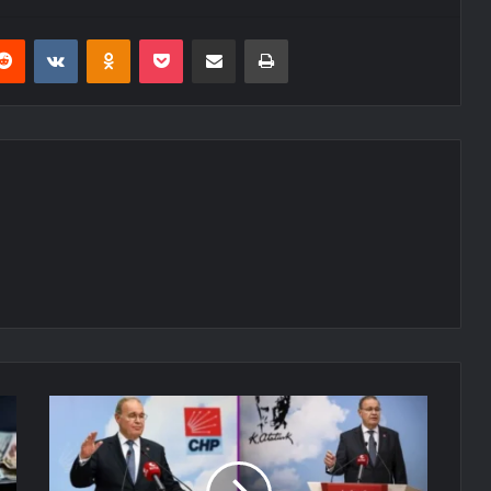
erest
Reddit
VKontakte
Odnoklassniki
Pocket
E-Posta ile paylaş
Yazdır