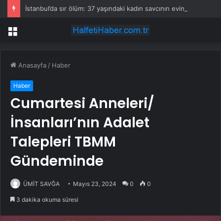
İstanbul’da sır ölüm: 37 yaşındaki kadın savcının evinde ölü bulundu!
Menü
Anasayfa
/
Haber
Haber
Cumartesi Anneleri/
İnsanları’nın Adalet
Talepleri TBMM
Gündeminde
ÜMİT SAVĞA
Mayıs 23, 2024
0
0
3 dakika okuma süresi