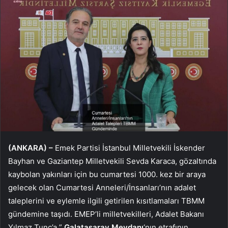
(ANKARA) –
Emek Partisi İstanbul Milletvekili İskender
Bayhan ve Gaziantep Milletvekili Sevda Karaca, gözaltında
kaybolan yakınları için bu cumartesi 1000. kez bir araya
gelecek olan Cumartesi Anneleri/İnsanları’nın adalet
taleplerini ve eylemle ilgili getirilen kısıtlamaları TBMM
gündemine taşıdı. EMEP’li milletvekilleri, Adalet Bakanı
Yılmaz Tunç’a ”
Galatasaray Meydanı
‘nın etrafının