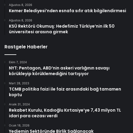
Ağustos 8, 2026
Kemer Belediyesi’nden esnafa sıfır atık bilgilendirmesi
Ağustos 8, 2026
KSÜ Rektörü Okumuş: Hedefimiz Türkiye’nin ilk 50
üniversitesi arasına girmek
Rastgele Haberler
Ekim 7, 2024
NYT: Pentagon, ABD’nin askeri varlığının savaşı
körükleyip körüklemediğini tartışıyor
Mart 28, 2023
TCMB politika faizi ile faiz arasındaki bağ tamamen
koptu
Aralık 31, 2024
Rekabet Kurulu, Kadıoğlu Kırtasiye’ye 7,43 milyon TL
idari para cezası verdi
Ocak 18, 2026
Yediemin Sektöründe Birlik Sağlanacak