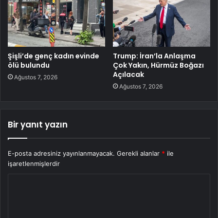
Şişli’de genç kadın evinde
Trump: İran’la Anlaşma
ölü bulundu
Çok Yakın, Hürmüz Boğazı
Açılacak
Ağustos 7, 2026
Ağustos 7, 2026
Bir yanıt yazın
E-posta adresiniz yayınlanmayacak.
Gerekli alanlar
*
ile
işaretlenmişlerdir
Y
o
r