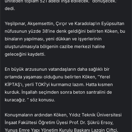
üniteden toplam 521 adedi inşa edilecek.” dönüşecek.”
dedi.
Yeşilpınar, Akşemsettin, Çırçır ve Karadolap’ın Eyüpsultan
nüfusunun yüzde 38’ine denk geldiğini belirten Köken, bu
binaların yapılması, yeni dükkan ve işyerlerinin
oluşturulmasıyla bölgenin cazibe merkezi haline
geleceğini kaydetti.
En büyük arzusunun vatandaşların daha sağlıklı bir
ortamda yaşaması olduğunu belirten Köken, “Yerel
KİPTAŞ’ı, yerli TOKİ’yi kurmamız lazım. Hatta kısmen
kurduk. İnşallah seçimden sonra beton santralini de
kuracağız. ” söz konusu.
Konuşmaların ardından Köken, Yıldız Teknik Üniversitesi
İnşaat Fakültesi Öğretim Üyesi Prof. Dr. Şükrü Ersoy,
Yunus Emre Yapı Yönetim Kurulu Başkanı Lazgin Çiftçi,