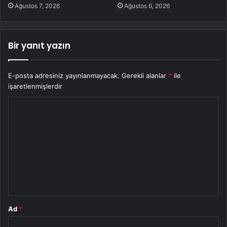
Ağustos 7, 2026
Ağustos 6, 2026
Bir yanıt yazın
E-posta adresiniz yayınlanmayacak.
Gerekli alanlar
*
ile
işaretlenmişlerdir
Y
o
r
u
m
*
Ad
*