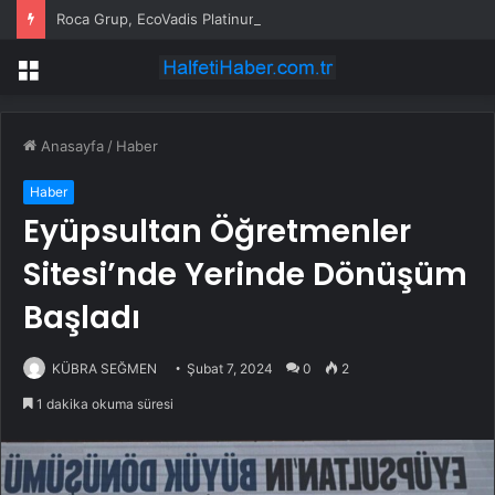
Roca Grup, EcoVadis Platinum Madalyası’nı üst üste ikinci kez kazandı
Menü
Anasayfa
/
Haber
Haber
Eyüpsultan Öğretmenler
Sitesi’nde Yerinde Dönüşüm
Başladı
KÜBRA SEĞMEN
Şubat 7, 2024
0
2
1 dakika okuma süresi