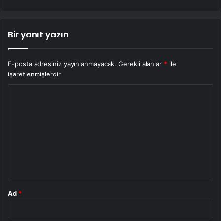
Bir yanıt yazın
E-posta adresiniz yayınlanmayacak.
Gerekli alanlar
*
ile
işaretlenmişlerdir
Y
o
r
u
m
*
Ad
*