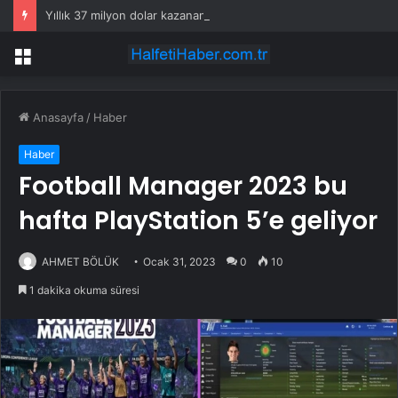
Yıllık 37 milyon dolar kazanan Alperen Şengün’den ailesine servet değerinde hediye
Menü
Anasayfa
/
Haber
Haber
Football Manager 2023 bu
hafta PlayStation 5’e geliyor
AHMET BÖLÜK
Ocak 31, 2023
0
10
1 dakika okuma süresi