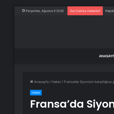
Kapal
Perşembe, Ağustos 6 2026
Son Dakika Haberleri
ANASAY
Anasayfa
/
Haber
/
Fransa’da Siyonizm karşıtlığına y
Haber
Fransa’da Siyon