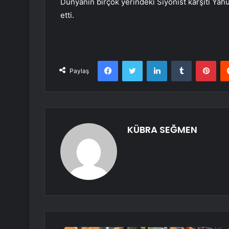
Dünyanın birçok yerindeki Siyonist karşıtı Yah
etti.
Facebook
Twitter
LinkedIn
Tumblr
Pint
Paylaş
KÜBRA SEĞMEN