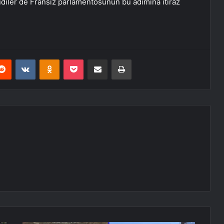
udiler de Fransız parlamentosunun bu adımına itiraz
erest
Reddit
VKontakte
Odnoklassniki
Pocket
E-Posta ile paylaş
Yazdır