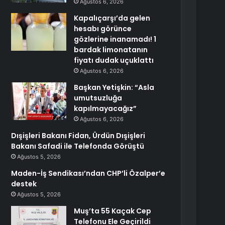
Ağustos 6, 2026
Kapalıçarşı’da gelen
hesabı görünce
gözlerine inanamadı! 1
bardak limonatanın
fiyatı dudak uçuklattı
Ağustos 6, 2026
Başkan Yetişkin: “Asla
umutsuzluğa
kapılmayacağız”
Ağustos 6, 2026
Dışişleri Bakanı Fidan, Ürdün Dışişleri
Bakanı Safadi ile Telefonda Görüştü
Ağustos 5, 2026
Maden-İş Sendikası’ndan CHP’li Özalper’e
destek
Ağustos 5, 2026
Muş’ta 55 Kaçak Cep
Telefonu Ele Geçirildi