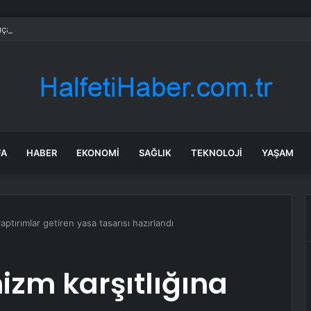
ıçarşı’da gelen hesabı görünce gözlerine inanamadı! 1 bardak limonatanın 
FA
HABER
EKONOMI
SAĞLIK
TEKNOLOJI
YAŞAM
aptırımlar getiren yasa tasarısı hazırlandı
izm karşıtlığına