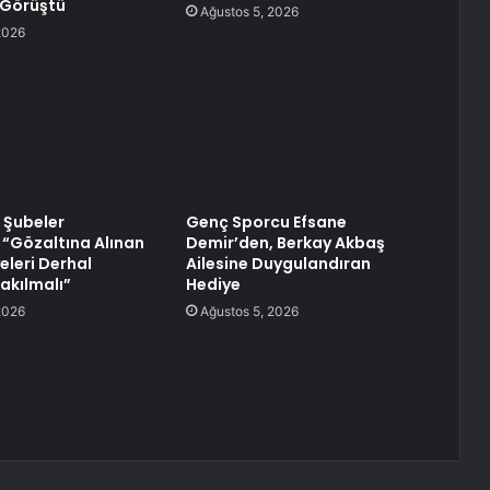
 Görüştü
Ağustos 5, 2026
2026
 Şubeler
Genç Sporcu Efsane
 “Gözaltına Alınan
Demir’den, Berkay Akbaş
eleri Derhal
Ailesine Duygulandıran
akılmalı”
Hediye
2026
Ağustos 5, 2026