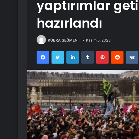
yaptırımlar geti
hazırlandı
KÜBRA SEĞMEN
Kasım 5, 2023
Facebook
Twitter
LinkedIn
Tumblr
Pinterest
Reddit