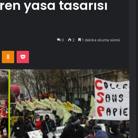
ren yasa tasarısı
0
2
1 dakika okuma süresi
VKontakte
Odnoklassniki
Pocket