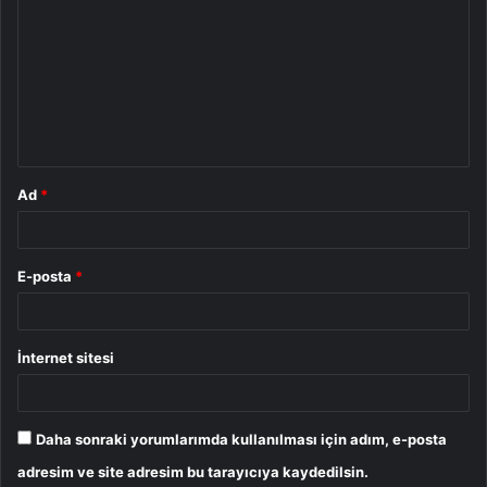
o
r
u
m
*
Ad
*
E-posta
*
İnternet sitesi
Daha sonraki yorumlarımda kullanılması için adım, e-posta
adresim ve site adresim bu tarayıcıya kaydedilsin.