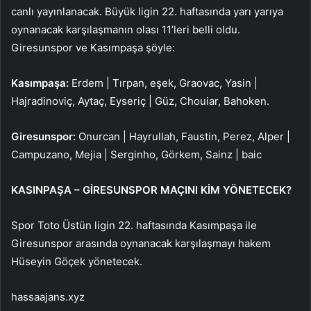
canlı yayınlanacak. Büyük ligin 22. haftasında yarı yarıya
oynanacak karşılaşmanın olası 11’leri belli oldu.
Giresunspor ve Kasımpaşa şöyle:
Kasımpaşa:
Erdem | Tırpan, eşek, Graovac, Yasin |
Hajradinoviç, Aytaç, Eyseriç | Güz, Chouiar, Bahoken.
Giresunspor:
Onurcan | Hayrullah, Faustin, Perez, Alper |
Campuzano, Mejia | Serginho, Görkem, Sainz | baic
KASINPAŞA – GİRESUNSPOR MAÇINI KİM YÖNETECEK?
Spor Toto Üstün ligin 22. haftasında Kasımpaşa ile
Giresunspor arasında oynanacak karşılaşmayı hakem
Hüseyin Göçek yönetecek.
hassaajans.xyz