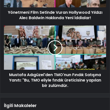
Yönetmeni Film Setinde Vuran Hollywood Yıldızı
Alec Baldwin Hakkında Yeni İddialar!
Mustafa Adıgüzel'den TMO'nun Fındık Satışına
Yanıtı: "Bu, TMO eliyle fındık üreticisine yapılan
bir zulümdür.
İlgili Makaleler