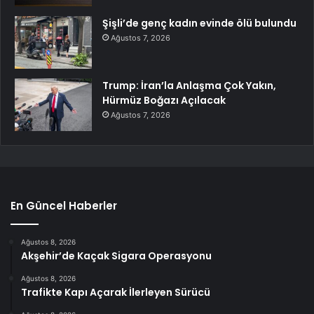
Şişli’de genç kadın evinde ölü bulundu
Ağustos 7, 2026
Trump: İran’la Anlaşma Çok Yakın,
Hürmüz Boğazı Açılacak
Ağustos 7, 2026
En Güncel Haberler
Ağustos 8, 2026
Akşehir’de Kaçak Sigara Operasyonu
Ağustos 8, 2026
Trafikte Kapı Açarak İlerleyen Sürücü