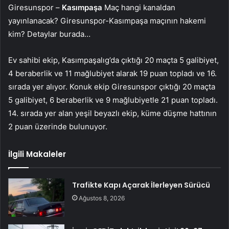
Giresunspor –
Kasımpaşa
Maç hangi kanaldan
yayınlanacak? Giresunspor-Kasımpaşa maçının hakemi
kim? Detaylar burada…
Ev sahibi ekip, Kasımpaşalıg’da çıktığı 20 maçta 5 galibiyet,
4 beraberlik ve 11 mağlubiyet alarak 19 puan topladı ve 16.
sırada yer alıyor. Konuk ekip Giresunspor çıktığı 20 maçta
5 galibiyet, 6 beraberlik ve 9 mağlubiyetle 21 puan topladı.
14. sırada yer alan yeşil beyazlı ekip, küme düşme hattının
2 puan üzerinde bulunuyor.
İlgili Makaleler
Trafikte Kapı Açarak İlerleyen Sürücü
Ağustos 8, 2026