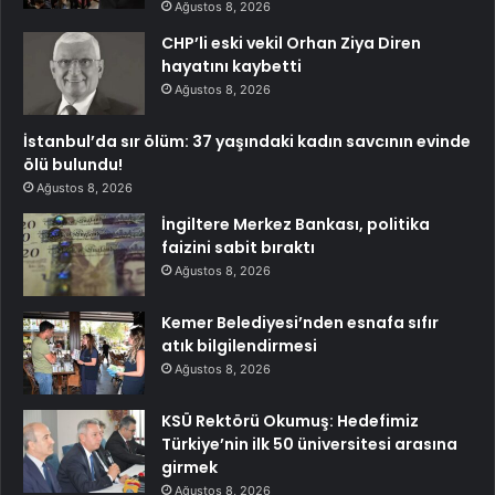
Ağustos 8, 2026
CHP’li eski vekil Orhan Ziya Diren
hayatını kaybetti
Ağustos 8, 2026
İstanbul’da sır ölüm: 37 yaşındaki kadın savcının evinde
ölü bulundu!
Ağustos 8, 2026
İngiltere Merkez Bankası, politika
faizini sabit bıraktı
Ağustos 8, 2026
Kemer Belediyesi’nden esnafa sıfır
atık bilgilendirmesi
Ağustos 8, 2026
KSÜ Rektörü Okumuş: Hedefimiz
Türkiye’nin ilk 50 üniversitesi arasına
girmek
Ağustos 8, 2026