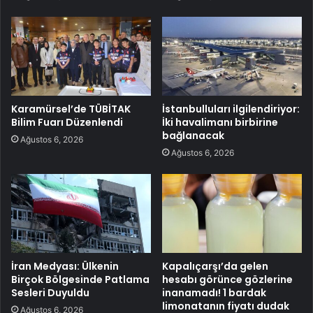
Karamürsel’de TÜBİTAK
İstanbulluları ilgilendiriyor:
Bilim Fuarı Düzenlendi
İki havalimanı birbirine
bağlanacak
Ağustos 6, 2026
Ağustos 6, 2026
İran Medyası: Ülkenin
Kapalıçarşı’da gelen
Birçok Bölgesinde Patlama
hesabı görünce gözlerine
Sesleri Duyuldu
inanamadı! 1 bardak
limonatanın fiyatı dudak
Ağustos 6, 2026