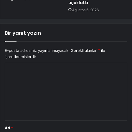
uçuklattı
Ağustos 6, 2026
Bir yanıt yazın
E-posta adresiniz yayınlanmayacak.
Gerekli alanlar
*
ile
işaretlenmişlerdir
Y
o
r
u
m
*
Ad
*