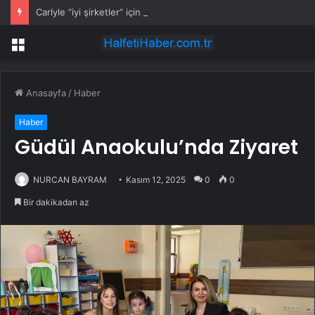
Carlyle “iyi şirketler” için çıkış koşullarının iyileştiğini görüyor
Menü
Anasayfa
/
Haber
Haber
Güdül Anaokulu’nda Ziyaret
NURCAN BAYRAM
Kasım 12, 2025
0
0
Bir dakikadan az