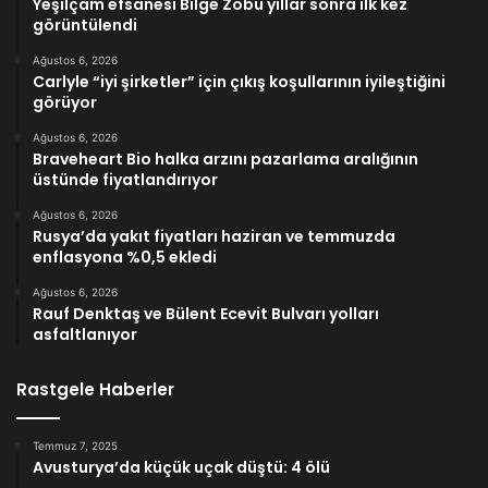
Yeşilçam efsanesi Bilge Zobu yıllar sonra ilk kez
görüntülendi
Ağustos 6, 2026
Carlyle “iyi şirketler” için çıkış koşullarının iyileştiğini
görüyor
Ağustos 6, 2026
Braveheart Bio halka arzını pazarlama aralığının
üstünde fiyatlandırıyor
Ağustos 6, 2026
Rusya’da yakıt fiyatları haziran ve temmuzda
enflasyona %0,5 ekledi
Ağustos 6, 2026
Rauf Denktaş ve Bülent Ecevit Bulvarı yolları
asfaltlanıyor
Rastgele Haberler
Temmuz 7, 2025
Avusturya’da küçük uçak düştü: 4 ölü