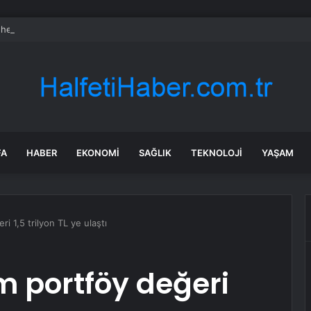
heart Bio halka arzını pazarlama aralığının üstünde fiyatlandırıyor
FA
HABER
EKONOMI
SAĞLIK
TEKNOLOJI
YAŞAM
i 1,5 trilyon TL ye ulaştı
m portföy değeri