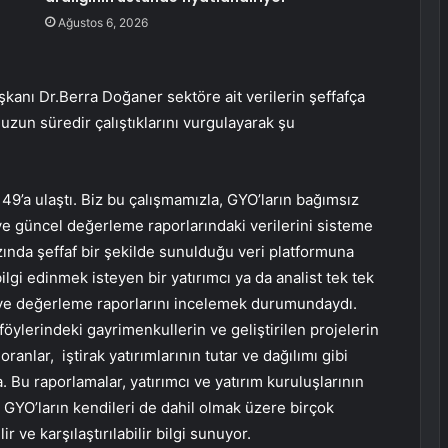
Ağustos 6, 2026
anı Dr.Berra Doğaner sektöre ait verilerin şeffafça
zun süredir çalıştıklarını vurgulayarak şu
 49’a ulaştı. Biz bu çalışmamızla, GYO’ların bağımsız
 ve güncel değerleme raporlarındaki verilerini sisteme
zında şeffaf bir şekilde sunulduğu veri platformuna
lgi edinmek isteyen bir yatırımcı ya da analist tek tek
ve değerleme raporlarını incelemek durumundaydı.
ylerindeki gayrimenkullerin ve geliştirilen projelerin
oranlar, iştirak yatırımlarının tutar ve dağılımı gibi
da. Bu raporlamalar, yatırımcı ve yatırım kuruluşlarının
 GYO’ların kendileri de dahil olmak üzere birçok
ir ve karşılaştırılabilir bilgi sunuyor.