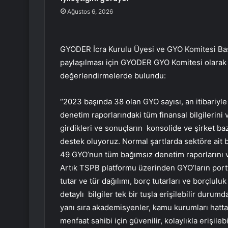
Ağustos 6, 2026
GYODER İcra Kurulu Üyesi ve GYO Komitesi Başk
paylaşılması için GYODER GYO Komitesi olarak u
değerlendirmelerde bulundu:
“2023 başında 38 olan GYO sayısı, an itibariyle
denetim raporlarındaki tüm finansal bilgilerini
girdikleri ve sonuçların konsolide ve şirket ba
destek oluyoruz. Normal şartlarda sektöre ait bi
49 GYO’nun tüm bağımsız denetim raporlarını 
Artık TSPB platformu üzerinden GYO’ların portfö
tutar ve tür dağılımı, borç tutarları ve borçluluk 
detaylı bilgiler tek bir tuşla erişilebilir durum
yanı sıra akademisyenler, kamu kurumları hatta
menfaat sahibi için güvenilir, kolaylıkla erişilebil