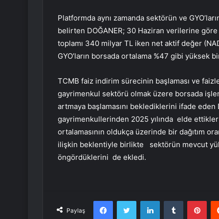
Platformda aynı zamanda sektörün ve GYO’ların
belirten DOĞANER; 30 Haziran verilerine göre s
toplamı 340 milyar TL iken net aktif değer (NAD
GYO’ların borsada ortalama %47 gibi yüksek bir
TCMB faiz indirim sürecinin başlaması ve faizl
gayrimenkul sektörü olmak üzere borsada işlem
artmaya başlamasını beklediklerini ifade eden
gayrimenkullerinden 2025 yılında elde ettikleri
ortalamasının oldukça üzerinde bir dağıtım oran
ilişkin beklentiyle birlikte sektörün mevcut y
öngördüklerini de ekledi.
Facebook
Twitter
LinkedIn
Tumblr
Pint
Paylaş