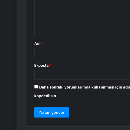
r
u
m
*
Ad
*
E-posta
*
Daha sonraki yorumlarımda kullanılması için adı
kaydedilsin.