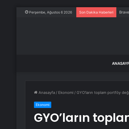
Brave
Perşembe, Ağustos 6 2026
Son Dakika Haberleri
ANASAY
Anasayfa
/
Ekonomi
/
GYO’ların toplam portföy değer
Ekonomi
GYO’ların topla