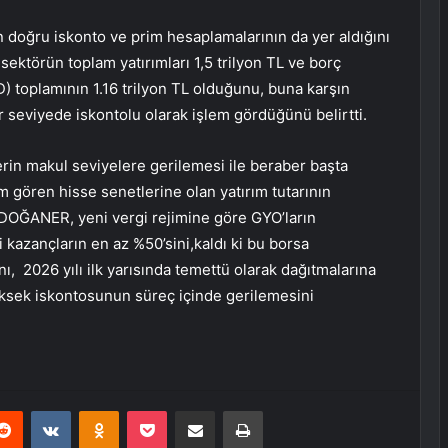
 doğru iskonto ve prim hesaplamalarının da yer aldığını
ektörün toplam yatırımları 1,5 trilyon TL ve borç
) toplamının 1.16 trilyon TL olduğunu, buna karşın
 seviyede iskontolu olarak işlem gördüğünü belirtti.
erin makul seviyelere gerilemesi ile beraber başta
 gören hisse senetlerine olan yatırım tutarının
 DOĞANER, yeni vergi rejimine göre GYO’ların
 kazançların en az %50’sini,kaldı ki bu borsa
ı, 2026 yılı ilk yarısında temettü olarak dağıtmalarına
üksek iskontosunun süreç içinde gerilemesini
erest
Reddit
VKontakte
Odnoklassniki
Pocket
E-Posta ile paylaş
Yazdır