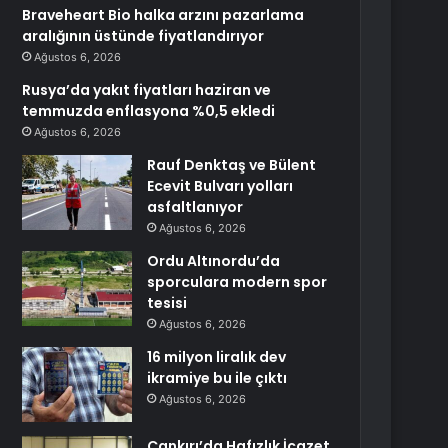
Braveheart Bio halka arzını pazarlama
aralığının üstünde fiyatlandırıyor
Ağustos 6, 2026
Rusya’da yakıt fiyatları haziran ve
temmuzda enflasyona %0,5 ekledi
Ağustos 6, 2026
Rauf Denktaş ve Bülent
Ecevit Bulvarı yolları
asfaltlanıyor
Ağustos 6, 2026
Ordu Altınordu’da
sporculara modern spor
tesisi
Ağustos 6, 2026
16 milyon liralık dev
ikramiye bu ile çıktı
Ağustos 6, 2026
Çankırı’da Hafızlık İcazet