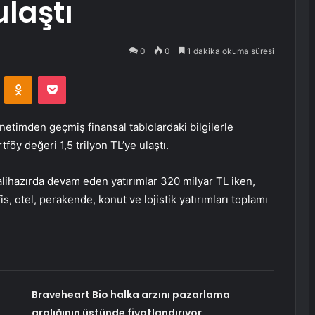
ulaştı
0
0
1 dakika okuma süresi
VKontakte
Odnoklassniki
Pocket
netimden geçmiş finansal tablolardaki bilgilerle
föy değeri 1,5 trilyon TL’ye ulaştı.
lihazırda devam eden yatırımlar 320 milyar TL iken,
s, otel, perakende, konut ve lojistik yatırımları toplamı
Braveheart Bio halka arzını pazarlama
aralığının üstünde fiyatlandırıyor