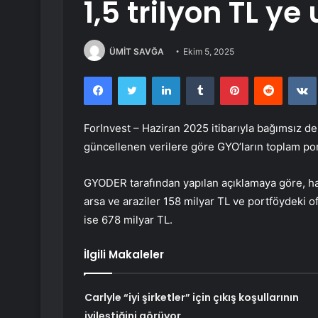
1,5 trilyon TL ye 
ÜMİT SAVĞA
Ekim 5, 2025
Facebook
Twitter
LinkedIn
Tumblr
Pinterest
Reddit
ForInvest – Haziran 2025 itibarıyla bağımsız de
güncellenen verilere göre GYO’ların toplam port
GYODER tarafından yapılan açıklamaya göre, ha
arsa ve araziler 158 milyar TL ve portföydeki ofi
ise 678 milyar TL.
İlgili Makaleler
Carlyle “iyi şirketler” için çıkış koşullarının
iyileştiğini görüyor