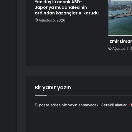
Yen düştü ancak ABD-
Japonya müdahalesinin
ardından kazançlarını korudu
Ağustos 5, 2026
İzmir Liman
Ağustos 5, 
Bir yanıt yazın
E-posta adresiniz yayınlanmayacak.
Gerekli alanlar
*
i
Y
o