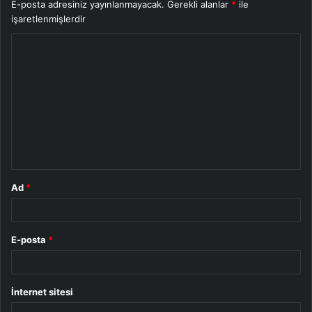
E-posta adresiniz yayınlanmayacak.
Gerekli alanlar
*
ile
işaretlenmişlerdir
Y
o
r
u
m
*
Ad
*
E-posta
*
İnternet sitesi