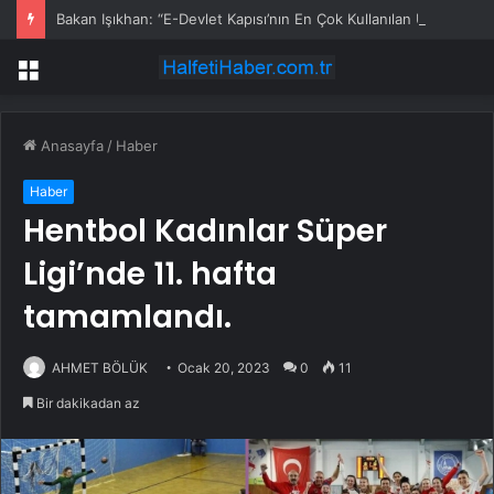
Bakan Işıkhan: “E-Devlet Kapısı’nın En Çok Kullanılan Uygulamaları Sgk Hizmetleri Oldu”
Menü
Anasayfa
/
Haber
Haber
Hentbol Kadınlar Süper
Ligi’nde 11. hafta
tamamlandı.
AHMET BÖLÜK
Ocak 20, 2023
0
11
Bir dakikadan az