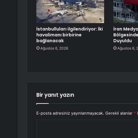
İstanbulluları ilgilendiriyor: İki
İran Medyas
havalimanı birbirine
Bölgesinde
bağlanacak
Duyuldu
Ağustos 6, 2026
Ağustos 6, 
Bir yanıt yazın
E-posta adresiniz yayınlanmayacak.
Gerekli alanlar
*
i
Y
o