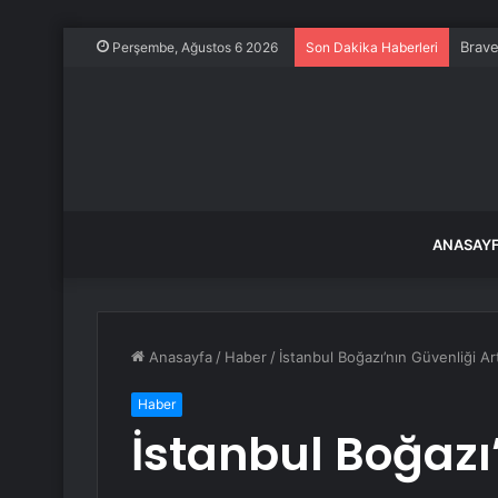
Brave
Perşembe, Ağustos 6 2026
Son Dakika Haberleri
ANASAY
Anasayfa
/
Haber
/
İstanbul Boğazı’nın Güvenliği Ar
Haber
İstanbul Boğazı