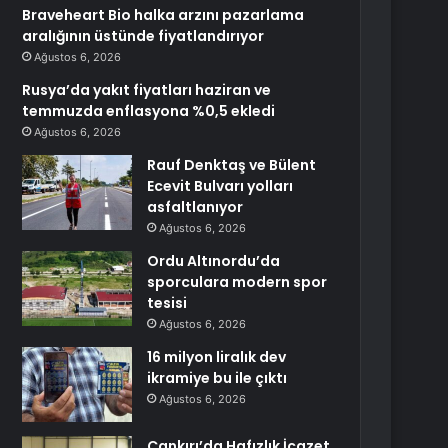
Braveheart Bio halka arzını pazarlama
aralığının üstünde fiyatlandırıyor
Ağustos 6, 2026
Rusya’da yakıt fiyatları haziran ve
temmuzda enflasyona %0,5 ekledi
Ağustos 6, 2026
Rauf Denktaş ve Bülent
Ecevit Bulvarı yolları
asfaltlanıyor
Ağustos 6, 2026
Ordu Altınordu’da
sporculara modern spor
tesisi
Ağustos 6, 2026
16 milyon liralık dev
ikramiye bu ile çıktı
Ağustos 6, 2026
Çankırı’da Hafızlık İcazet