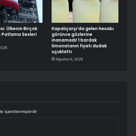
ı: Ülkenin Birçok
Kapalıçarşı’da gelen hesabı
 Patlama Sesleri
görünce gözlerine
inanamadı! 1 bardak
limonatanın fiyatı dudak
2026
uçuklattı
Ağustos 6, 2026
le işaretlenmişlerdir