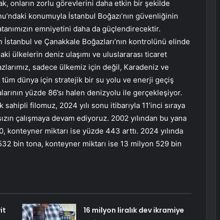
k, onların zorlu görevlerini daha etkin bir şekilde
rnu’ndaki konumuyla İstanbul Boğazı’nın güvenliğinin
Vatanımızın emniyetini daha da güçlendirecektir.
 İstanbul ve Çanakkale Boğazları’nın kontrolünü elinde
i ülkelerin deniz ulaşımı ve uluslararası ticaret
zlarımız, sadece ülkemiz için değil, Karadeniz ve
üm dünya için stratejik bir su yolu ve enerji geçiş
larının yüzde 86’sı halen denizyolu ile gerçekleşiyor.
sahipli filomuz, 2024 yılı sonu itibarıyla 11’inci sıraya
aksızın çalışmaya devam ediyoruz. 2002 yılından bu yana
0, konteyner miktarı ise yüzde 443 arttı. 2024 yılında
532 bin tona, konteyner miktarı ise 13 milyon 529 bin
it
16 milyon liralık dev ikramiye