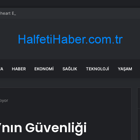
heart Bio halka arzını pazarlama aralığının üstünde fiyatlandırıyor
FA
HABER
EKONOMI
SAĞLIK
TEKNOLOJI
YAŞAM
tıyor
’nın Güvenliği