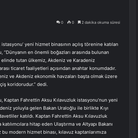
0
0
2 dakika okuma süresi
stasyonu’ yeni hizmet binasının açılış törenine katılan
lu, “Dünyanın en önemli boğazları arasında bulunan
 elinde tutan ülkemiz, Akdeniz ve Karadeniz
rası ticaret faaliyetleri açısından anahtar konumdadır.
deniz ve Akdeniz ekonomik havzaları başta olmak üzere
eçiş koridorudur.” dedi.
u, Kaptan Fahrettin Aksu Kılavuzluk istasyonu’nun yeni
 deniz yoluyla gelen Bakan Uraloğlu ile birlikte Kıyı
etliler katıldı. Kaptan Fahrettin Aksu Kılavuzluk
a katılımcılara hitap eden Ulaştırma ve Altyapı Bakanı
ız bu modern hizmet binası, kılavuz kaptanlarımıza