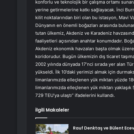
konforlu ve teknolojik bir çalışma ortamı sunara
yerine getirmelerine katkı sağlayacak. İnci Bu
kilit noktalarından biri olan bu istasyon, Mavi 
Dünyanın en önemli boğazları arasında bulunan
tutan ülkemiz, Akdeniz ve Karadeniz havzasındak
faaliyetleri açısından anahtar konumdadır. Boğa
Akdeniz ekonomik havzaları başta olmak üzere t
koridorudur. Bugün ülkemizin dış ticaret taşıma
2002 yılında dünyada 17’nci sırada yer alan Türk 
yükseldi. İlk 10’daki yerimizi almak için durm
limanlarımızda elleçlenen yük miktarı yüzde 18
limanlarımızda elleçlenen yük miktarı yaklaşık 
729 TEU’ya ulaştı” ifadelerini kullandı.
İlgili Makaleler
Rauf Denktaş ve Bülent Ecev