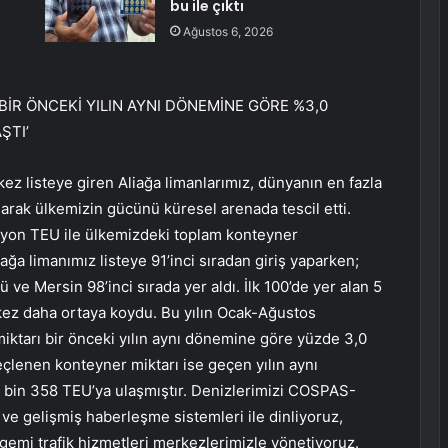
bu ile çıktı
Ağustos 6, 2026
BİR ÖNCEKİ YILIN AYNI DÖNEMİNE GÖRE %3,0
ŞTI’
 kez listeye giren Aliağa limanlarımız, dünyanın en fazla
arak ülkemizin gücünü küresel arenada tescil etti.
ilyon TEU ile ülkemizdeki toplam konteyner
iağa limanımız listeye 91’inci sıradan giriş yaparken;
 ve Mersin 98’inci sırada yer aldı. İlk 100’de yer alan 5
r kez daha ortaya koydu. Bu yılın Ocak-Ağustos
iktarı bir önceki yılın aynı dönemine göre yüzde 3,0
eçlenen konteyner miktarı ise geçen yılın aynı
 bin 358 TEU’ya ulaşmıştır. Denizlerimizi COSPAS-
e gelişmiş haberleşme sistemleri ile dinliyoruz,
 gemi trafik hizmetleri merkezlerimizle yönetiyoruz.