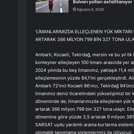
Bulvarı yolları asfaltlanıyor
Ağustos 6, 2026
‘LİMANLARIMIZDA ELLEÇLENEN YÜK MİKTARI 
ARTARAK 366 MİLYON 799 BİN 327 TONA ULA
Ambarlı, Kocaeli, Tekirdağ, mersin ve bu yıl ilk
konteyner elleçleyen 100 limanı arasında yer al
2024 yılında bu beş limanımız, yaklaşık 11,4 m
elleçlemesinin yüzde 84,1’ini gerçekleştirdi. Al
Ambarlı 72’inci Kocaeli 86’ıncı, Tekirdağ 94’üncü
limanımız deniz ticaretindeki yükselişimizi bi
döneminde de; limanlarımızda elleçlenen yük m
artarak 366 milyon 799 bin 327 tona ulaştı. Ell
dönemine göre yüzde 3,5 artarak 9 milyon 381
SARSAT uydu yardımlı arama kurtarma sistemi v
otomatik tanımlama sistemlerimiz ile izliyoruz,