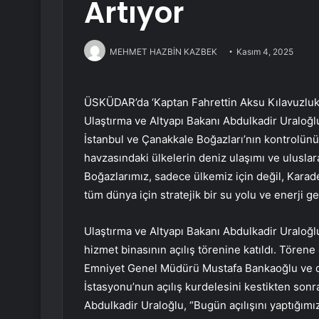
Artıyor
MEHMET HAZBİN KAZBEK
Kasım 4, 2025
ÜSKÜDAR’da ‘Kaptan Fahrettin Aksu Kılavuzluk i
Ulaştırma ve Altyapı Bakanı Abdulkadir Uraloğ
İstanbul ve Çanakkale Boğazları’nın kontrolünü
havzasındaki ülkelerin deniz ulaşımı ve uluslara
Boğazlarımız, sadece ülkemiz için değil, Kara
tüm dünya için stratejik bir su yolu ve enerji g
Ulaştırma ve Altyapı Bakanı Abdulkadir Uraloğl
hizmet binasının açılış törenine katıldı. Törene
Emniyet Genel Müdürü Mustafa Bankaoğlu ve dav
İstasyonu’nun açılış kurdelesini kestikten sonr
Abdulkadir Uraloğlu, “Bugün açılışını yaptığım