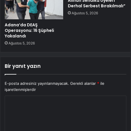
Alınan Sendika Üyeleri
Derhal Serbest Bırakılmalı”
Ağustos 5, 2026
Adana’da DEAŞ
Operasyonu: 16 Şüpheli
Yakalandı
Ağustos 5, 2026
Bir yanıt yazın
E-posta adresiniz yayınlanmayacak.
Gerekli alanlar
*
ile
işaretlenmişlerdir
Y
o
r
u