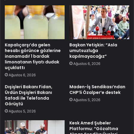
Kapalıçarşı’da gelen
Başkan Yetişkin: “Asla
hesabı görünce gözlerine
umutsuzluğa
inanamadı! 1 bardak
kapılmayacağız”
limonatanın fiyatı dudak
Ağustos 6, 2026
uçuklattı
Ağustos 6, 2026
Dışişleri Bakanı Fidan,
Maden-İş Sendikası’ndan
Ürdün Dışişleri Bakanı
CHP’li Özalper’e destek
Safadi ile Telefonda
Ağustos 5, 2026
Görüştü
Ağustos 5, 2026
Kesk Amed Şubeler
Platformu: “Gözaltına