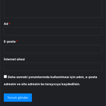
m
*
Ad
*
E-posta
*
İnternet sitesi
Daha sonraki yorumlarımda kullanılması için adım, e-posta
adresim ve site adresim bu tarayıcıya kaydedilsin.