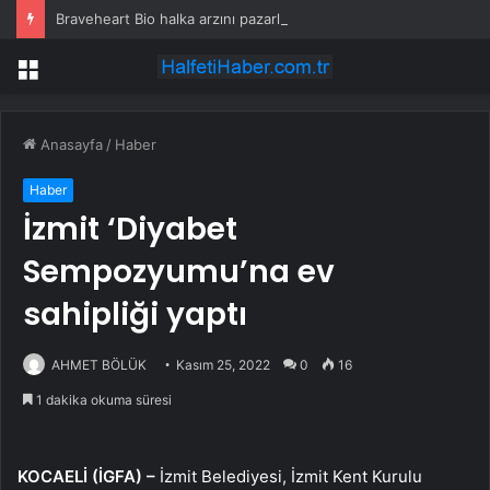
Braveheart Bio halka arzını pazarlama aralığının üstünde fiyatlandırıyor
Menü
Anasayfa
/
Haber
Haber
İzmit ‘Diyabet
Sempozyumu’na ev
sahipliği yaptı
AHMET BÖLÜK
Kasım 25, 2022
0
16
1 dakika okuma süresi
KOCAELİ (İGFA) –
İzmit Belediyesi, İzmit Kent Kurulu