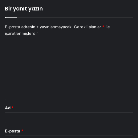
Bir yanıt yazın
E-posta adresiniz yayınlanmayacak.
Gerekli alanlar
*
ile
işaretlenmişlerdir
Y
o
r
u
m
*
Ad
*
E-posta
*