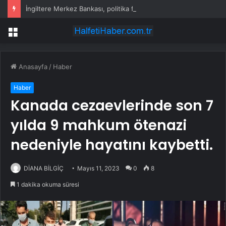
İngiltere Merkez Bankası, politika faizini sabit bıraktı
Menü
Anasayfa
/
Haber
Haber
Kanada cezaevlerinde son 7
yılda 9 mahkum ötenazi
nedeniyle hayatını kaybetti.
DİANA BİLGİÇ
Mayıs 11, 2023
0
8
1 dakika okuma süresi