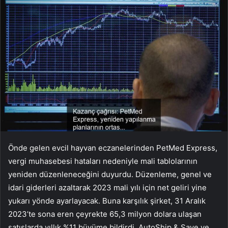
Önde gelen evcil hayvan eczanelerinden PetMed Express,
vergi muhasebesi hataları nedeniyle mali tablolarının
yeniden düzenleneceğini duyurdu. Düzenleme, genel ve
idari giderleri azaltarak 2023 mali yılı için net geliri yine
yukarı yönde ayarlayacak. Buna karşılık şirket, 31 Aralık
2023’te sona eren çeyrekte 65,3 milyon dolara ulaşan
satışlarda yıllık %11 büyüme bildirdi. AutoShip & Save ve