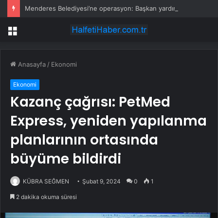
Menderes Belediyesi’ne operasyon: Başkan yardımcısı ortak operasyonla yakalandı
Menü
Anasayfa
/
Ekonomi
Ekonomi
Kazanç çağrısı: PetMed
Express, yeniden yapılanma
planlarının ortasında
büyüme bildirdi
KÜBRA SEĞMEN
Şubat 9, 2024
0
1
2 dakika okuma süresi