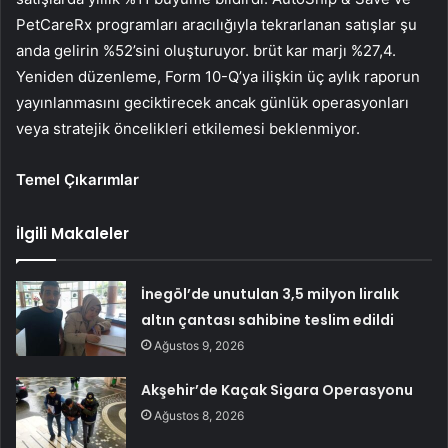
PetCareRx programları aracılığıyla tekrarlanan satışlar şu
anda gelirin %52’sini oluşturuyor. brüt kar marjı %27,4.
Yeniden düzenleme, Form 10-Q’ya ilişkin üç aylık raporun
yayınlanmasını geciktirecek ancak günlük operasyonları
veya stratejik öncelikleri etkilemesi beklenmiyor.
Temel Çıkarımlar
İlgili Makaleler
İnegöl’de unutulan 3,5 milyon liralık
altın çantası sahibine teslim edildi
Ağustos 9, 2026
Akşehir’de Kaçak Sigara Operasyonu
Ağustos 8, 2026