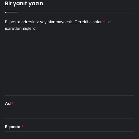
Bir yanıt yazın
E-posta adresiniz yayınlanmayacak.
Gerekli alanlar
*
ile
işaretlenmişlerdir
Y
o
r
u
m
*
Ad
*
E-posta
*