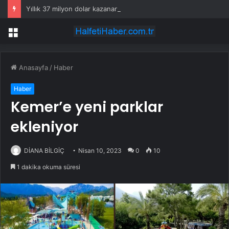
Yıllık 37 milyon dolar kazanan Alperen Şengün’den ailesine servet değerinde hediye
Menü
Anasayfa
/
Haber
Haber
Kemer’e yeni parklar
ekleniyor
DİANA BİLGİÇ
Nisan 10, 2023
0
10
1 dakika okuma süresi