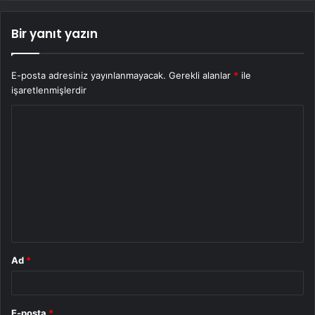
Bir yanıt yazın
E-posta adresiniz yayınlanmayacak.
Gerekli alanlar
*
ile
işaretlenmişlerdir
Y
o
r
u
m
*
Ad
*
E-posta
*