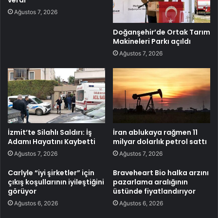
verdi
Ağustos 7, 2026
Doğanşehir’de Ortak Tarım
Makineleri Parkı açıldı
Ağustos 7, 2026
İzmit’te Silahlı Saldırı: İş
İran ablukaya rağmen 11
Adamı Hayatını Kaybetti
milyar dolarlık petrol sattı
Ağustos 7, 2026
Ağustos 7, 2026
Carlyle “iyi şirketler” için
Braveheart Bio halka arzını
çıkış koşullarının iyileştiğini
pazarlama aralığının
görüyor
üstünde fiyatlandırıyor
Ağustos 6, 2026
Ağustos 6, 2026