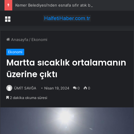
Kemer Belediyesi’nden esnafa sıfır atık bilgilendirmesi
Menü
Anasayfa
/
Ekonomi
Ekonomi
Martta sıcaklık ortalamanın
üzerine çıktı
ÜMİT SAVĞA
Nisan 19, 2024
0
0
2 dakika okuma süresi