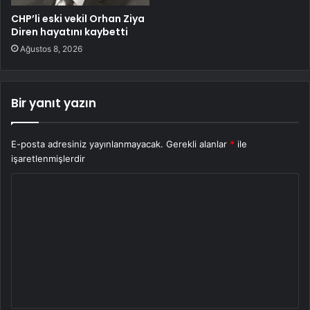
CHP’li eski vekil Orhan Ziya
Diren hayatını kaybetti
Ağustos 8, 2026
Bir yanıt yazın
E-posta adresiniz yayınlanmayacak.
Gerekli alanlar
*
ile
işaretlenmişlerdir
Y
o
r
u
m
*