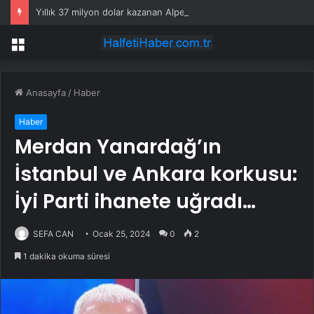
Yıllık 37 milyon dolar kazanan Alperen Şengün’den ailesine servet değerinde hediye
Menü
Anasayfa
/
Haber
Haber
Merdan Yanardağ’ın
İstanbul ve Ankara korkusu:
İyi Parti ihanete uğradı…
SEFA CAN
Ocak 25, 2024
0
2
1 dakika okuma süresi