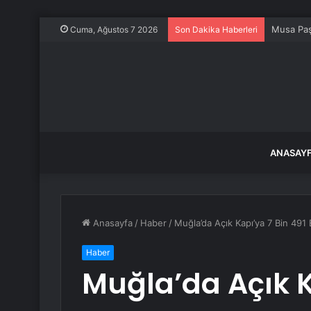
Musa Paş
Cuma, Ağustos 7 2026
Son Dakika Haberleri
ANASAY
Anasayfa
/
Haber
/
Muğla’da Açık Kapı’ya 7 Bin 491 
Haber
Muğla’da Açık K