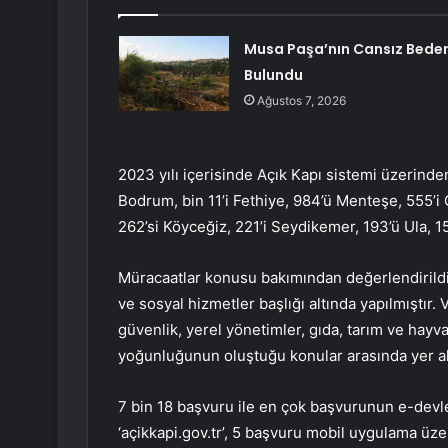
Musa Paşa’nın Cansız Beden
Bulundu
Ağustos 7, 2026
2023 yılı içerisinde Açık Kapı sistemi üzerinden
Bodrum, bin 11’i Fethiye, 984’ü Menteşe, 555’i 
262’si Köyceğiz, 221’i Seydikemer, 193’ü Ula, 15
Müracaatlar konusu bakımından değerlendirildi
ve sosyal hizmetler başlığı altında yapılmıştır. 
güvenlik, yerel yönetimler, gıda, tarım ve hayva
yoğunluğunun oluştuğu konular arasında yer al
7 bin 18 başvuru ile en çok başvurunun e-devle
‘açikkapi.gov.tr’, 5 başvuru mobil uygulama üz