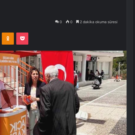
ı
0
0
2 dakika okuma süresi
VKontakte
Odnoklassniki
Pocket