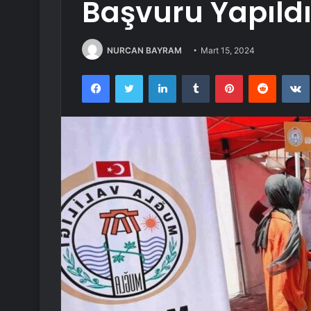
Başvuru Yapıld
NURCAN BAYRAM
Mart 15, 2024
Facebook
Twitter
LinkedIn
Tumblr
Pinterest
Reddit