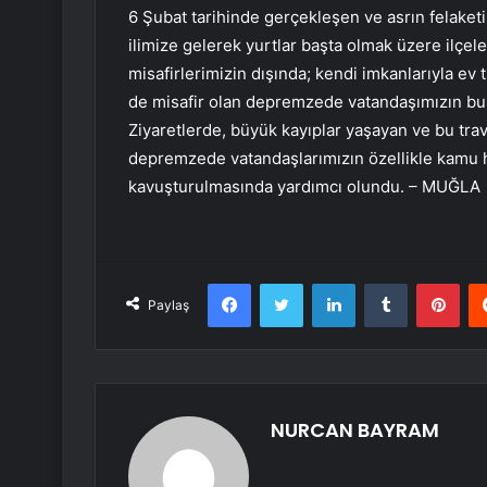
6 Şubat tarihinde gerçekleşen ve asrın felaketi
ilimize gelerek yurtlar başta olmak üzere ilçel
misafirlerimizin dışında; kendi imkanlarıyla ev 
de misafir olan depremzede vatandaşımızın bul
Ziyaretlerde, büyük kayıplar yaşayan ve bu tra
depremzede vatandaşlarımızın özellikle kamu h
kavuşturulmasında yardımcı olundu. – MUĞLA
Facebook
Twitter
LinkedIn
Tumblr
Pint
Paylaş
NURCAN BAYRAM