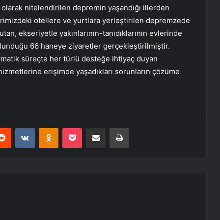
 olarak nitelendirilen depremin yaşandığı illerden
erimizdeki otellere ve yurtlara yerleştirilen depremzede
tutan, ekseriyetle yakınlarının-tanıdıklarının evlerinde
unduğu 66 haneye ziyaretler gerçekleştirilmiştir.
vmatik süreçte her türlü desteğe ihtiyaç duyan
izmetlerine erişimde yaşadıkları sorunların çözüme
erest
Reddit
VKontakte
Odnoklassniki
Pocket
E-Posta ile paylaş
Yazdır