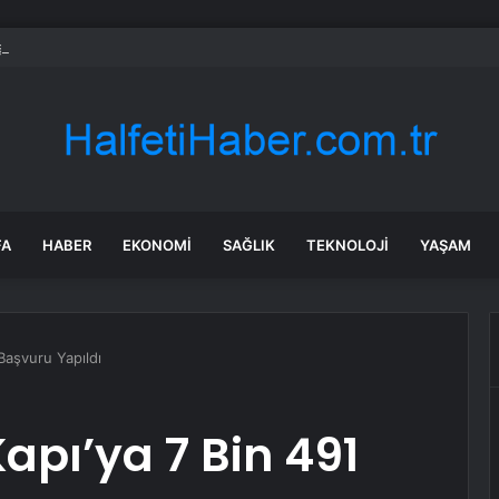
a’nın Cansız Bedeni Bulundu
FA
HABER
EKONOMI
SAĞLIK
TEKNOLOJI
YAŞAM
Başvuru Yapıldı
apı’ya 7 Bin 491