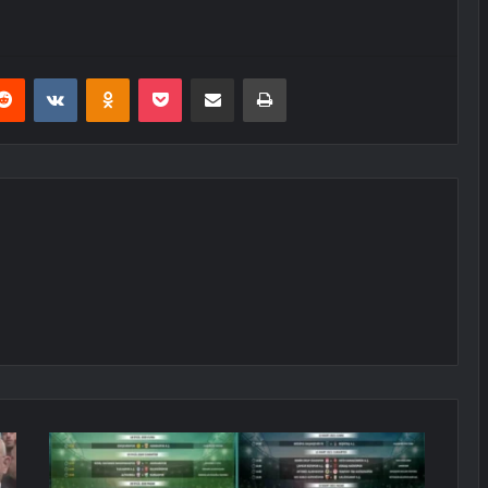
erest
Reddit
VKontakte
Odnoklassniki
Pocket
E-Posta ile paylaş
Yazdır