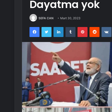
Dayatma yok
SEFA CAN
Mart 30, 2023
Facebook
Twitter
LinkedIn
Tumblr
Pinterest
Reddit