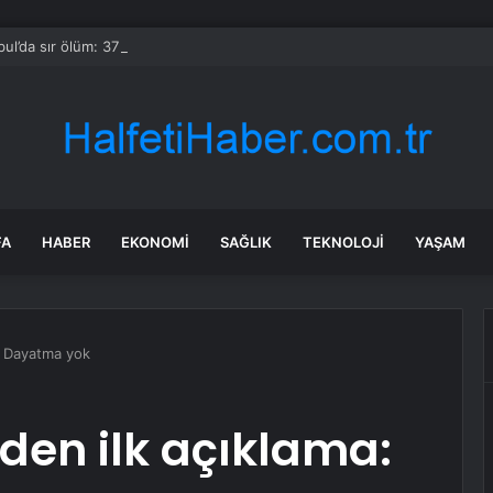
bul’da sır ölüm: 37 yaşındaki kadın savcının evinde ölü bulundu!
FA
HABER
EKONOMI
SAĞLIK
TEKNOLOJI
YAŞAM
a: Dayatma yok
nden ilk açıklama: