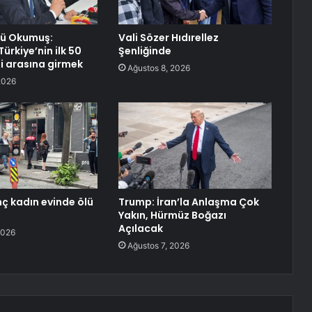
rü Okumuş:
Vali Sözer Hıdırellez
ürkiye’nin ilk 50
Şenliğinde
si arasına girmek
Ağustos 8, 2026
2026
nç kadın evinde ölü
Trump: İran’la Anlaşma Çok
Yakın, Hürmüz Boğazı
Açılacak
2026
Ağustos 7, 2026