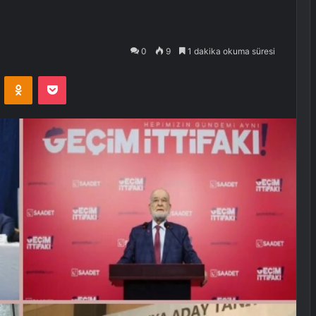
0
9
1 dakika okuma süresi
VKontakte
Odnoklassniki
Pocket