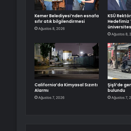
Kemer Belediyesi’nden esnafa
KSÜ Rektö
sıfır atık bilgilendirmesi
Hedefimiz T
üniversite
Ağustos 8, 2026
Ağustos 8, 
California’da Kimyasal Sızıntı
Şişli’de ge
Alarmı
bulundu
Ağustos 7, 2026
Ağustos 7, 