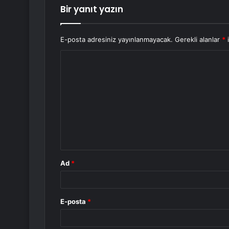
Bir yanıt yazın
E-posta adresiniz yayınlanmayacak.
Gerekli alanlar
*
i
Y
o
r
u
m
*
Ad
*
E-posta
*