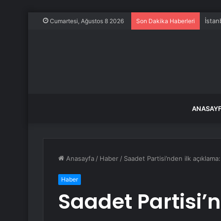
İstan
Cumartesi, Ağustos 8 2026
Son Dakika Haberleri
ANASAY
Anasayfa
/
Haber
/
Saadet Partisi’nden ilk açıklam
Haber
Saadet Partisi’