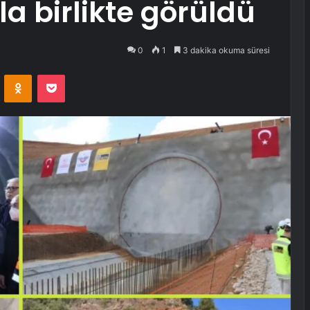
rla birlikte görüldü
0
1
3 dakika okuma süresi
VKontakte
Odnoklassniki
Pocket