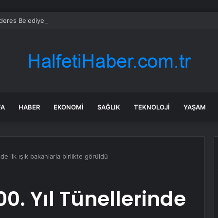
eres Belediyesi’ne operasyon: Başkan yardımcısı ortak operasyonla yak
FA
HABER
EKONOMI
SAĞLIK
TEKNOLOJI
YAŞAM
de ilk ışık bakanlarla birlikte görüldü
0. Yıl Tünellerinde