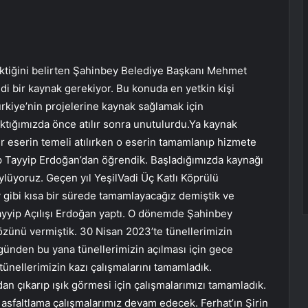
rektiğini belirten Şahinbey Belediye Başkanı Mehmet
di bir kaynak gerekiyor. Bu konuda en yetkin kişi
rkiye’nin projelerine kaynak sağlamak için
baktığımızda önce atılır sonra unutulurdu.Ya kaynak
 eserin temeli atılırken o eserin tamamlanıp hizmete
p Tayyip Erdoğan’dan öğrendik. Başladığımızda kaynağı
ylüyoruz. Geçen yıl YeşilVadi Üç Katlı Köprülü
 gibi kısa bir sürede tamamlayacağız demiştik ve
yip Açılışı Erdoğan yaptı. O dönemde Şahinbey
sözünü vermiştik. 30 Nisan 2023’te tünellerimizin
günden bu yana tünellerimizin açılması için gece
ünellerimizin kazı çalışmalarını tamamladık.
dan çıkarıp ışık görmesi için çalışmalarımızı tamamladık.
asfaltlama çalışmalarımız devam edecek. Ferhat’ın Şirin