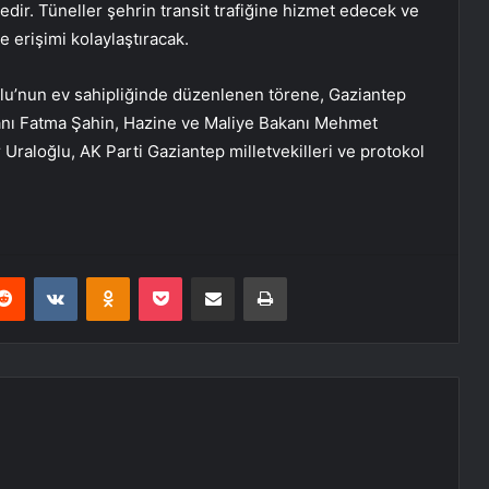
ir. Tüneller şehrin transit trafiğine hizmet edecek ve
 erişimi kolaylaştıracak.
’nun ev sahipliğinde düzenlenen törene, Gaziantep
anı Fatma Şahin, Hazine ve Maliye Bakanı Mehmet
Uraloğlu, AK Parti Gaziantep milletvekilleri ve protokol
erest
Reddit
VKontakte
Odnoklassniki
Pocket
E-Posta ile paylaş
Yazdır