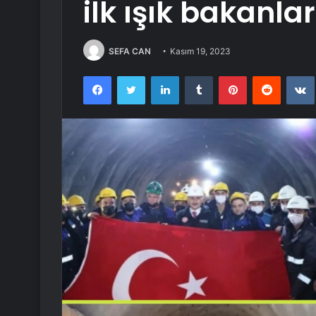
ilk ışık bakanla
SEFA CAN
Kasım 19, 2023
Facebook
Twitter
LinkedIn
Tumblr
Pinterest
Reddit