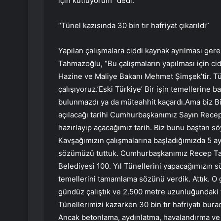
için kutluyorum” dedi.
“Tünel kazısında 30 bin tır hafriyat çıkarıldı”
Yapılan çalışmalara ciddi kaynak ayrılması ge
Tahmazoğlu, “Bu çalışmaların yapılması için cid
Hazine ve Maliye Bakanı Mehmet Şimşek’tir. Tü
çalışıyoruz.’Eski Türkiye’ Bir işin temellerine 
bulunmazdı ya da müteahhit kaçardı.Ama biz Bir
açılacağı tarihi Cumhurbaşkanımız Sayın Rece
hazırlayıp açacağımız tarih. Biz bunu baştan sö
Kavşağımızın çalışmalarına başladığımızda 5 ay
sözümüzü tuttuk. Cumhurbaşkanımız Recep Tay
Belediyesi 100. Yıl Tünellerini yapacağımızın 
temellerini tamamlama sözünü verdik. Attık. O 
gündüz çalıştık ve 2.500 metre uzunluğundaki t
Tünellerimizi kazarken 30 bin tır hafriyatı bura
Ancak betonlama, aydınlatma, havalandırma ve 