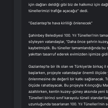
için dağları deldiği gibi biz de halkımız için da
tünellerimizi trafiğe açacağız” dedi.
“Gaziantep’te hava kirliliği önlenecek”
Şahinbey Belediyesi 100. Yıl Tünelleri’nin tam
söyleyen vatandaşlar, “Daha önce şehrin kuze
kaybetmiştik. Bu tüneller tamamlandığında b
yakıttan tasarruf ederek evimizden işimize gidi
Gaziantep’te bir ilk olan ve Türkiye’de birkaç i
başlarken, projeyle vatandaşlar önemli ölçüde yo
önlenmesine de değerli bir katkı sağlanacak. Tra
ölçüde rahatlayacak. Bu projeyle Kılınçoğlu Mahal
azaltılırken, kentin kuzey-güney aksında yeni b
Tünelleri birinci sınıf karayolu tüneli standartla
uzunluğunda tasarlanan 100. Yıl Tünelleri’nin s