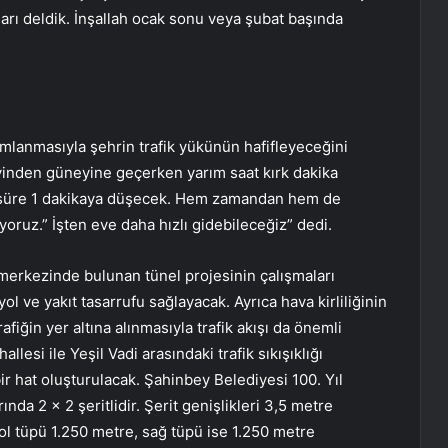
ğları deldik. İnşallah ocak sonu veya şubat başında
amlanmasıyla şehrin trafik yükünün hafifleyeceğini
yinden güneyine geçerken yarım saat kırk dakika
u süre 1 dakikaya düşecek. Hem zamandan hem de
yoruz.” İşten eve daha hızlı gidebileceğiz” dedi.
l merkezinde bulunan tünel projesinin çalışmaları
l ve yakıt tasarrufu sağlayacak. Ayrıca hava kirliliğinin
fiğin yer altına alınmasıyla trafik akışı da önemli
lesi ile Yeşil Vadi arasındaki trafik sıkışıklığı
ir hat oluşturulacak. Şahinbey Belediyesi 100. Yıl
rında 2 x 2 şeritlidir. Şerit genişlikleri 3,5 metre
ol tüpü 1.250 metre, sağ tüpü ise 1.250 metre