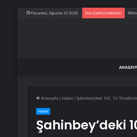
Mend
Pazartesi, Ağustos 10 2026
Son Dakika Haberleri
ANASAY
Anasayfa
/
Haber
/
Şahinbey’deki 100. Yıl Tünellerin
Haber
Şahinbey’deki 10