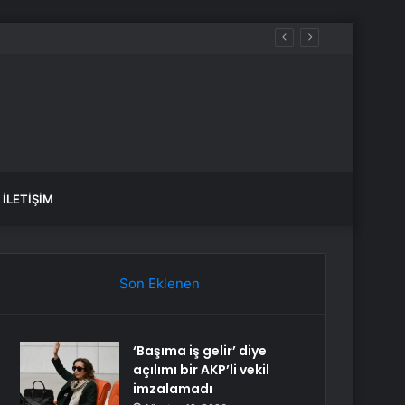
alandı
İLETIŞIM
Son Eklenen
‘Başıma iş gelir’ diye
açılımı bir AKP’li vekil
imzalamadı