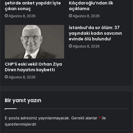
şehirde anket yapıldı! İşte
Kılıçdaroğlu’ndan ilk
çıkan sonuç
açıklama
Ağustos 8, 2026
Ağustos 8, 2026
İstanbul’da sır ölüm: 37
yaşındaki kadın savcının
evinde ölü bulundu!
Ağustos 8, 2026
CHP’li eski vekil Orhan Ziya
Diren hayatını kaybetti
Ağustos 8, 2026
Bir yanıt yazın
E-posta adresiniz yayınlanmayacak.
Gerekli alanlar
*
ile
işaretlenmişlerdir