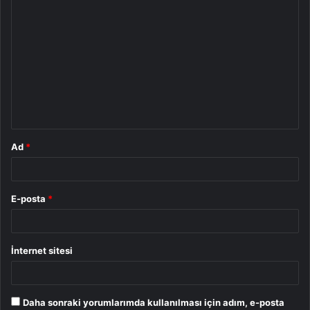
Y
o
r
u
m
*
Ad
*
E-posta
*
İnternet sitesi
Daha sonraki yorumlarımda kullanılması için adım, e-posta