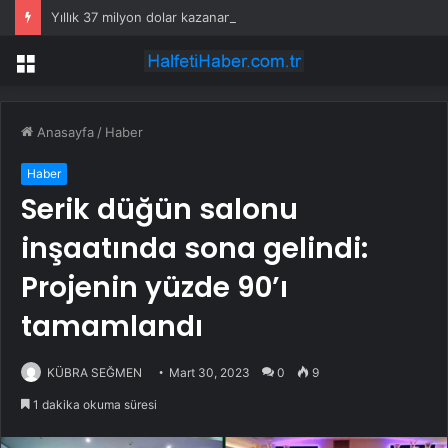
Yıllık 37 milyon dolar kazanan Alperen Şengün’den ailesine servet değerinde hediye
Menü
Anasayfa
/
Haber
Haber
Serik düğün salonu
inşaatında sona gelindi:
Projenin yüzde 90’ı
tamamlandı
KÜBRA SEĞMEN
Mart 30, 2023
0
9
1 dakika okuma süresi