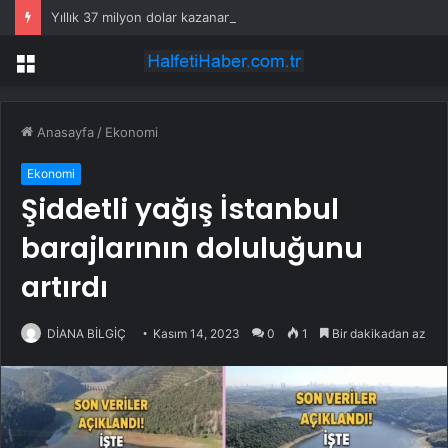
Yıllık 37 milyon dolar kazanan Alperen Şengün’den ailesine servet değerinde hediye
Menü
Anasayfa
/
Ekonomi
Ekonomi
Şiddetli yağış İstanbul
barajlarının doluluğunu
artırdı
DİANA BİLGİÇ
Kasım 14, 2023
0
1
Bir dakikadan az