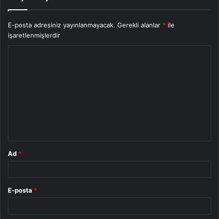
E-posta adresiniz yayınlanmayacak.
Gerekli alanlar
*
ile
işaretlenmişlerdir
Y
o
r
u
m
*
Ad
*
E-posta
*