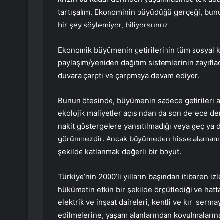
tartışalım. Ekonominin büyüdüğü gerçeği, bunun
bir şey söylemiyor, biliyorsunuz.
Ekonomik büyümenin getirilerinin tüm sosyal k
paylaşım/yeniden dağıtım sistemlerinin zayıfl
duvara çarptı ve çarpmaya devam ediyor.
Bunun ötesinde, büyümenin sadece getirileri açı
ekolojik maliyetler açısından da son derece d
nakit göstergelere yansıtılmadığı veya geç ya da
görünmezdir. Ancak büyümeden hisse alamamanı
şekilde katlanmak değerli bir boyut.
Türkiye’nin 2000’li yılların başından itibaren iz
hükümetin etkin bir şekilde örgütlediği ve hat
elektrik ve inşaat daireleri, kentli ve kırı serm
edilmelerine, yaşam alanlarından kovulmalarına