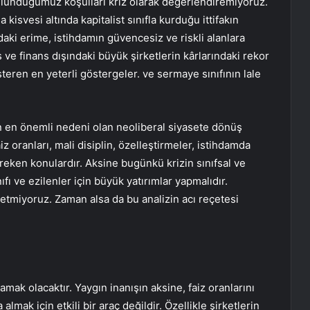
ulunduğumuz koşulları kriz olarak değerlendiremiyoruz.
kisvesi altında kapitalist sınıfla kurduğu ittifakın
daki erime, istihdamın güvencesiz ve riskli alanlara
 ve finans dışındaki büyük şirketlerin kârlarındaki rekor
steren en yeterli göstergeler. ve sermaye sınıfının lale
rin en önemli nedeni olan neoliberal siyasete dönüş
z oranları, mali disiplin, özelleştirmeler, istihdamda
reken konulardır. Aksine bugünkü krizin sınıfsal ve
fı ve ezilenler için büyük yatırımlar yapmalıdır.
etmiyoruz. Zaman alsa da bu analizin acı reçetesi
mak olacaktır. Yaygın inanışın aksine, faiz oranlarını
mak için etkili bir araç değildir. Özellikle şirketlerin