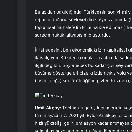
Bu açıdan bakıldığında, Türkiye’nin son yirmi y
rejimi olduğunu söyleyebiliriz. Aynı zamanda (
toplumsal muhalefetin kriminalize edilmesi) h
sürecin hukuki altyapısını oluşturdu.
İtiraf edeyim, ben ekonomik krizin kapitalist ik
iktisatçıyım. Krizden çıkmak, bu anlamda sadece
ilgili değildir. Söylenecek bu kadar çok şey va
büyüme göstergeleri bize krizden çıkış yolu v
(insan, doğa) sömürüldüğünü gizler. Krizden ç
Ümit Akçay
Ümit Akçay:
Toplumun geniş kesimlerinin yaşa
tanımlayabiliriz. 2021 yılı Eylül-Aralık ayı orta
hızlı yükseliş, geliri enflasyon kadar artmayan
yoksullaşmaya neden oldu. Aynı dönemde şirket 