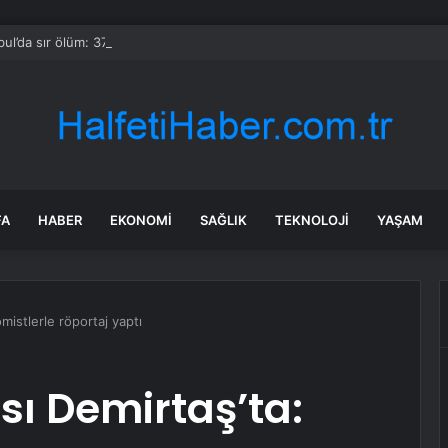
bul’da sır ölüm: 37 yaşındaki kadın savcının evinde ölü bulundu!
FA
HABER
EKONOMI
SAĞLIK
TEKNOLOJI
YAŞAM
mistlerle röportaj yaptı
sı Demirtaş’ta: