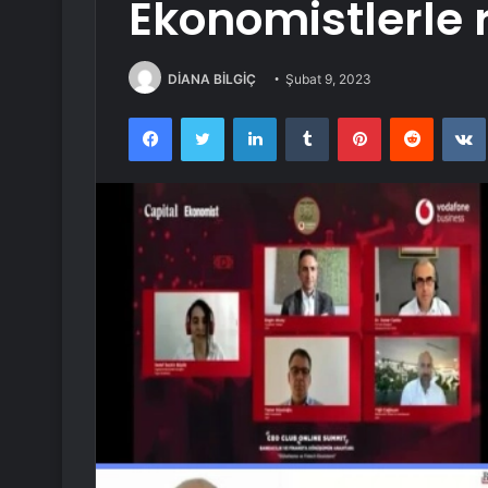
Ekonomistlerle 
DİANA BİLGİÇ
Şubat 9, 2023
Facebook
Twitter
LinkedIn
Tumblr
Pinterest
Reddit