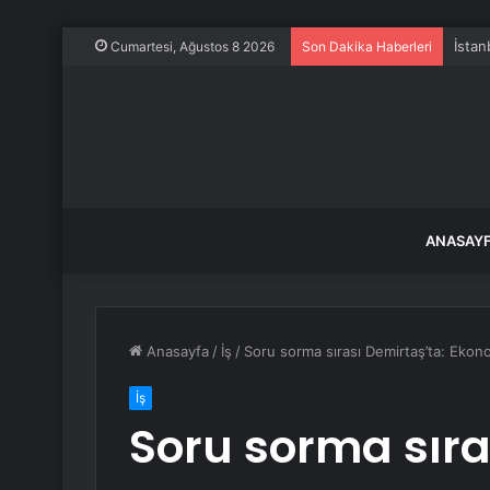
İstan
Cumartesi, Ağustos 8 2026
Son Dakika Haberleri
ANASAY
Anasayfa
/
İş
/
Soru sorma sırası Demirtaş’ta: Ekono
İş
Soru sorma sıra