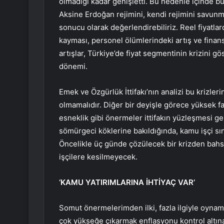
olmadığı kadar genişletti. Bu nedenle içinde b
Aksine Erdoğan rejimini, kendi rejimini savunma 
sonucu olarak değerlendirebiliriz. Reel fiyatlar
kayması, personel ölümlerindeki artış ve finans
artışlar, Türkiye’de fiyat segmentinin krizini gö
dönemi.
Emek ve Özgürlük İttifakı’nın analizi bu krizle
olmamalıdır. Diğer bir deyişle görece yüksek fai
esneklik gibi önermeler ittifakın yüzleşmesi ge
sömürgeci köklerine bakıldığında, kamu işçi sını
Öncelikle üç günde çözülecek bir krizden bahs
işçilere kesilmeyecek.
‘KAMU YATIRIMLARINA İHTİYAÇ VAR’
Somut önermelerimden ilki, fazla ilgiyle oynama
çok yükseğe çıkarmak enflasyonu kontrol altına al