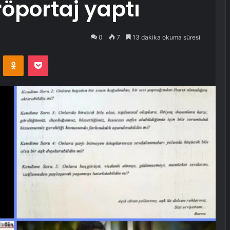
röportaj yaptı
0
7
13 dakika okuma süresi
VKontakte
Odnoklassniki
Pocket