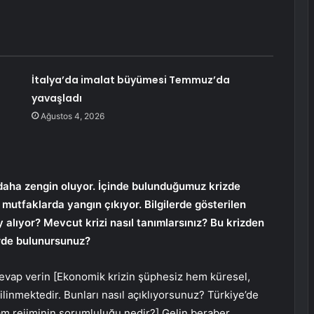
İtalya’da imalat büyümesi Temmuz’da
yavaşladı
Ağustos 4, 2026
 daha zengin oluyor. İçinde bulunduğumuz krizde
tfaklarda yangın çıkıyor. Bilgilerde gösterilen
lıyor? Mevcut krizi nasıl tanımlarsınız? Bu krizden
erde bulunursunuz?
cevap verin [Ekonomik krizin şüphesiz hem küresel,
inmektedir. Bunları nasıl açıklıyorsunuz? Türkiye’de
m rejiminin sorumluluğu nedir?] Gelin beraber