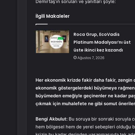
Demirtaş’ın soruları ve yanıtları şöyle:
İlgili Makaleler
Roca Grup, EcoVadis
Platinum Madalyası’nı üst
üste ikinci kez kazandı
Ağustos 7, 2026
Her ekonomik krizde fakir daha fakir, zengin
ekonomik göstergelerdeki büyümeye rağmen mu
büyümeden emeğiyle geçinenler ne kadar pay a
çıkmak için muhalefete ne gibi somut öneril
Bengi Akbulut:
Bu soruya bir sonraki soruyla 
hem bölgesel hem de yerel sebepleri olduğu bil
krizin bu kadar derinden yaşanmasında tek ada