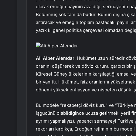
olarak emeğin payının azaldığı, sermayenin pay
Bölünmüş şok tam da budur. Bunun dışına çıka
artıracak ve emeğin toplam pastadaki payını artı
yazık ki genel politika çerçevesi olmadan değiş
Ali Alper Alemdar
Ali Alper Alemdar:
Hükümet uzun süredir döviz 
oranını düşürerek ve döviz kurunu çarpıcı bir 
Küresel Güney ülkelerinin karşılaştığı emsal v
bir yanıttı. Hükümet, faiz oranlarını yükseltmek 
dönemi yüksek enflasyon ve nispeten düşük işs
Bu modele “rekabetçi döviz kuru” ve “Türkiye m
işgücünü olabildiğince ucuza getirmek, yerli f
ayrımı yapmalıyız). yabancı sermayeyi Türkiye’
rekorları kırdıkça, Erdoğan rejiminin bu modeli