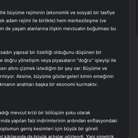
ıllık büyüme rejiminin (ekonomik ve sosyal) bir tasfiye
tek adam rejimi ile birlikte) hem merkezileşme (ve
em de yaşam alanlarına ilişkin mevzuatın boğulması bu
tisadın yapısal bir özelliği olduğunu düşünen bir
 doğru yönetişim veya piyasaların “doğru” işleyişi ile
rken altını çizmek istediğim bir şey var: Büyüme ve
ermiyor. Aksine, büyüme göstergeleri kimin emeğinin
ıkmanın anahtarı başka bir ekonomi kurmaktır.
dığı mevcut krizi bir bölüşüm şoku olarak
larında yapılan faiz indirimlerinin ardından enflasyondaki
 toplumun geniş kesimleri için büyük bir göreli
kârlarında da büyük artışlar gözlendi. Yani simetrik