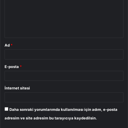
r
u
m
*
Ad
*
E-posta
*
İnternet sitesi
Daha sonraki yorumlarımda kullanılması için adım, e-posta
adresim ve site adresim bu tarayıcıya kaydedilsin.