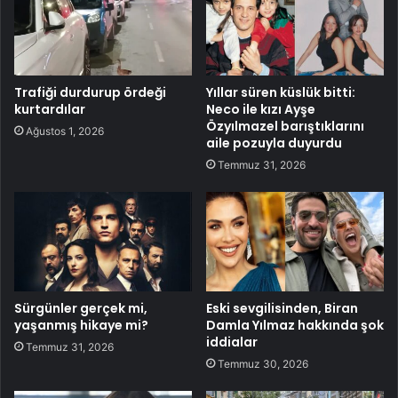
Trafiği durdurup ördeği
Yıllar süren küslük bitti:
kurtardılar
Neco ile kızı Ayşe
Özyılmazel barıştıklarını
Ağustos 1, 2026
aile pozuyla duyurdu
Temmuz 31, 2026
Sürgünler gerçek mi,
Eski sevgilisinden, Biran
yaşanmış hikaye mi?
Damla Yılmaz hakkında şok
iddialar
Temmuz 31, 2026
Temmuz 30, 2026