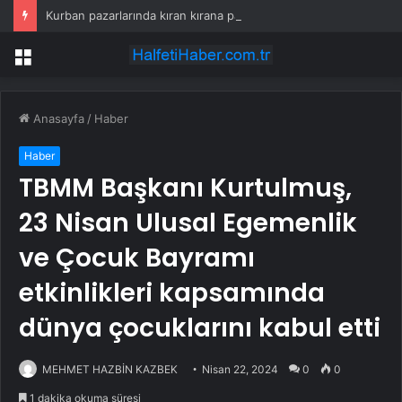
Kurban pazarlarında kıran kırana pazarlık
Menü
Anasayfa
/
Haber
Haber
TBMM Başkanı Kurtulmuş,
23 Nisan Ulusal Egemenlik
ve Çocuk Bayramı
etkinlikleri kapsamında
dünya çocuklarını kabul etti
MEHMET HAZBİN KAZBEK
Nisan 22, 2024
0
0
1 dakika okuma süresi