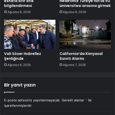
esnafa sıfır atık
Hedefimiz Türkiye’nin ilk 50
bilgilendirmesi
üniversitesi arasına girmek
Ağustos 8, 2026
Ağustos 8, 2026
Vali Sözer Hıdırellez
California’da Kimyasal
Şenliğinde
Sızıntı Alarmı
Ağustos 8, 2026
Ağustos 7, 2026
Bir yanıt yazın
E-posta adresiniz yayınlanmayacak.
Gerekli alanlar
*
ile
işaretlenmişlerdir
Y