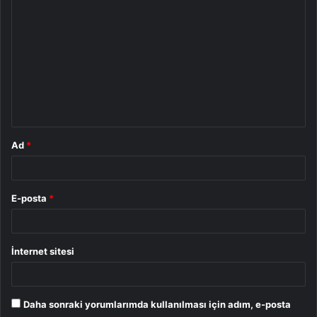
o
r
u
m
*
Ad
*
E-posta
*
İnternet sitesi
Daha sonraki yorumlarımda kullanılması için adım, e-posta