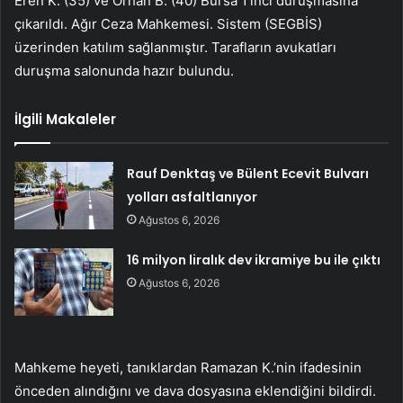
Eren K. (35) ve Orhan B. (40) Bursa 1’inci duruşmasına
çıkarıldı. Ağır Ceza Mahkemesi. Sistem (SEGBİS)
üzerinden katılım sağlanmıştır. Tarafların avukatları
duruşma salonunda hazır bulundu.
İlgili Makaleler
Rauf Denktaş ve Bülent Ecevit Bulvarı
yolları asfaltlanıyor
Ağustos 6, 2026
16 milyon liralık dev ikramiye bu ile çıktı
Ağustos 6, 2026
Mahkeme heyeti, tanıklardan Ramazan K.’nin ifadesinin
önceden alındığını ve dava dosyasına eklendiğini bildirdi.