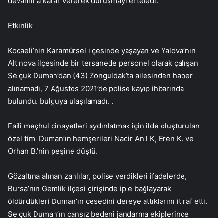
devamına karar vererek duruşmayı erteledi.
Etkinlik
Kocaeli’nin Karamürsel ilçesinde yaşayan ve Yalova’nın
Altınova ilçesinde bir tersanede personel olarak çalışan
Selçuk Duman’dan (43) Zonguldak’ta ailesinden haber
alınamadı, 7 Ağustos 2021’de polise kayıp ihbarında
bulundu. bulguya ulaşılamadı. .
Faili meçhul cinayetleri aydınlatmak için ilde oluşturulan
özel tim, Duman’ın hemşerileri Nadir Anıl K, Eren K. ve
Orhan B.’nin peşine düştü.
Gözaltına alınan zanlılar, polise verdikleri ifadelerde,
Bursa’nın Gemlik ilçesi girişinde iple bağlayarak
öldürdükleri Duman’ın cesedini dereye attıklarını itiraf etti.
Selçuk Duman’ın cansız bedeni jandarma ekiplerince