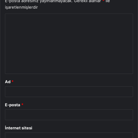
E-posta adresiniz yayınlanmayacak.
Gerekli alanlar
*
ile
işaretlenmişlerdir
Y
o
r
u
m
*
Ad
*
E-posta
*
İnternet sitesi