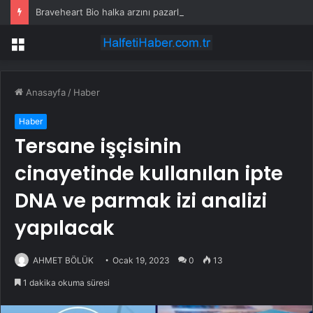
Braveheart Bio halka arzını pazarlama aralığının üstünde fiyatlandırıyor
Menü
Anasayfa
/
Haber
Haber
Tersane işçisinin
cinayetinde kullanılan ipte
DNA ve parmak izi analizi
yapılacak
AHMET BÖLÜK
Ocak 19, 2023
0
13
1 dakika okuma süresi