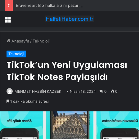
Braveheart Bio halka arzını pazarlama aralığının üstünde fiyatlandırıyor
Menü
Anasayfa
/
Teknoloji
Teknoloji
TikTok’un Yeni Uygulaması
TikTok Notes Paylaşıldı
MEHMET HAZBİN KAZBEK
Nisan 18, 2024
0
0
1 dakika okuma süresi