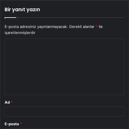
Bir yanıt yazın
E-posta adresiniz yayınlanmayacak.
Gerekli alanlar
*
ile
işaretlenmişlerdir
Y
o
r
u
m
*
Ad
*
E-posta
*