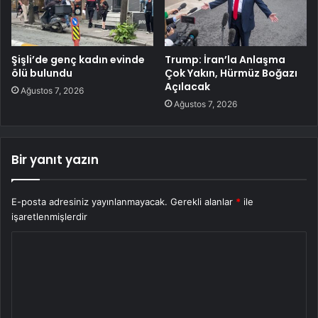
Şişli’de genç kadın evinde
Trump: İran’la Anlaşma
ölü bulundu
Çok Yakın, Hürmüz Boğazı
Açılacak
Ağustos 7, 2026
Ağustos 7, 2026
Bir yanıt yazın
E-posta adresiniz yayınlanmayacak.
Gerekli alanlar
*
ile
işaretlenmişlerdir
Y
o
r
u