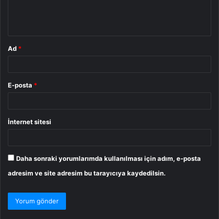
m
*
Ad
*
E-posta
*
İnternet sitesi
Daha sonraki yorumlarımda kullanılması için adım, e-posta
adresim ve site adresim bu tarayıcıya kaydedilsin.