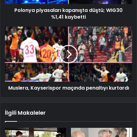
Polonya piyasaları kapanışta düştü; WIG30
%1,41 kaybetti
Muslera, Kayserispor maçında penaltıyı kurtardı
İlgili Makaleler