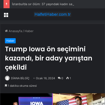
İstanbul’da sır ölüm: 37 yaşındaki kadın savcının evinde ölü bulundu!
Menü
Anasayfa
/
Haber
Haber
Trump Iowa ön seçimini
kazandı, bir aday yarıştan
çekildi
DİANA BİLGİÇ
Ocak 16, 2024
0
1
1 dakika okuma süresi