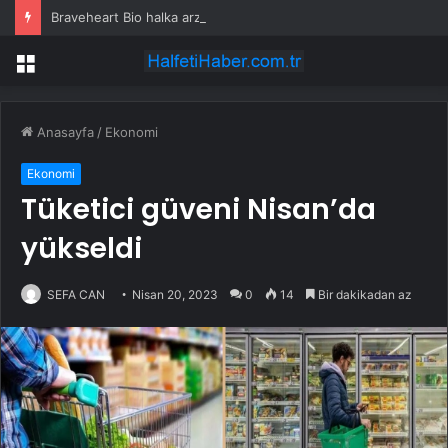
Braveheart Bio halka arzını pazarlama aralığının üstünde fiyatlandırıyor
Menü
Anasayfa
/
Ekonomi
Ekonomi
Tüketici güveni Nisan’da
yükseldi
SEFA CAN
Nisan 20, 2023
0
14
Bir dakikadan az