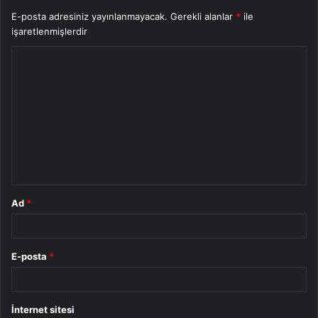
E-posta adresiniz yayınlanmayacak.
Gerekli alanlar
*
ile
işaretlenmişlerdir
Y
o
r
u
m
*
Ad
*
E-posta
*
İnternet sitesi