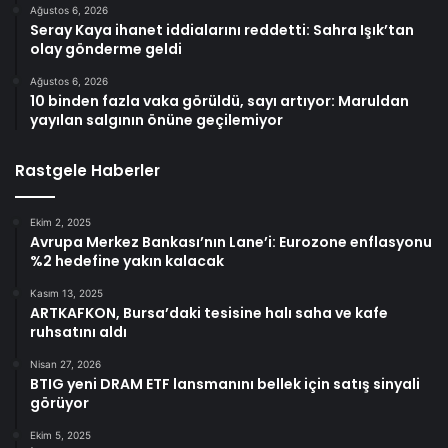
Ağustos 6, 2026
Seray Kaya ihanet iddialarını reddetti: Sahra Işık’tan
olay gönderme geldi
Ağustos 6, 2026
10 binden fazla vaka görüldü, sayı artıyor: Maruldan
yayılan salgının önüne geçilemiyor
Rastgele Haberler
Ekim 2, 2025
Avrupa Merkez Bankası’nın Lane’i: Eurozone enflasyonu
%2 hedefine yakın kalacak
Kasım 13, 2025
ARTKAFKON, Bursa’daki tesisine halı saha ve kafe
ruhsatını aldı
Nisan 27, 2026
BTIG yeni DRAM ETF lansmanını bellek için satış sinyali
görüyor
Ekim 5, 2025