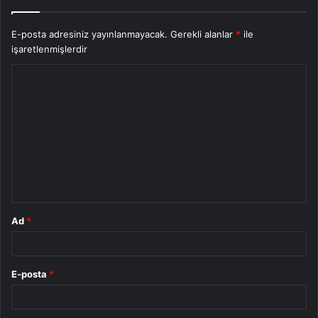
E-posta adresiniz yayınlanmayacak.
Gerekli alanlar
*
ile
işaretlenmişlerdir
Y
o
r
u
m
*
Ad
*
E-posta
*