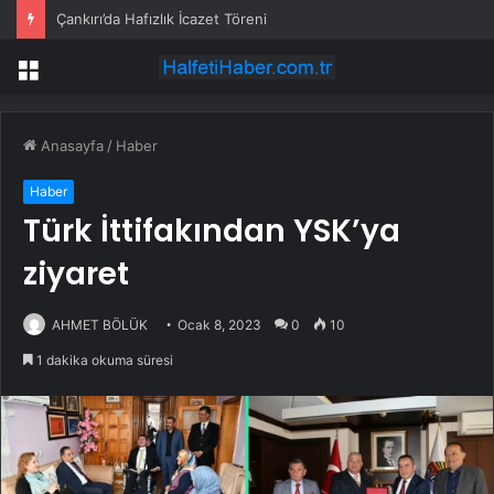
Çankırı’da Hafızlık İcazet Töreni
Menü
Anasayfa
/
Haber
Haber
Türk İttifakından YSK’ya
ziyaret
AHMET BÖLÜK
Ocak 8, 2023
0
10
1 dakika okuma süresi