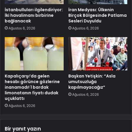
İstanbulluları ilgilendiriyor:
İran Medyası: Ülkenin
İki havalimanı birbirine
Birçok Bölgesinde Patlama
bağlanacak
Sesleri Duyuldu
Ağustos 6, 2026
Ağustos 6, 2026
Kapalıçarşı’da gelen
Başkan Yetişkin: “Asla
hesabı görünce gözlerine
umutsuzluğa
inanamadı! 1 bardak
kapılmayacağız”
limonatanın fiyatı dudak
Ağustos 6, 2026
uçuklattı
Ağustos 6, 2026
Bir yanıt yazın