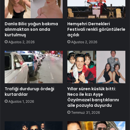
Danla Bilic yoğun bakıma
Hemşehri Dernekleri
alınmaktan son anda
Festivali renkli görüntülerle
kurtulmuş
açıldı
Ağustos 2, 2026
Ağustos 2, 2026
Trafiği durdurup ördeği
Yıllar süren küslük bitti:
kurtardılar
Neco ile kızı Ayşe
Özyılmazel barıştıklarını
Ağustos 1, 2026
aile pozuyla duyurdu
Temmuz 31, 2026