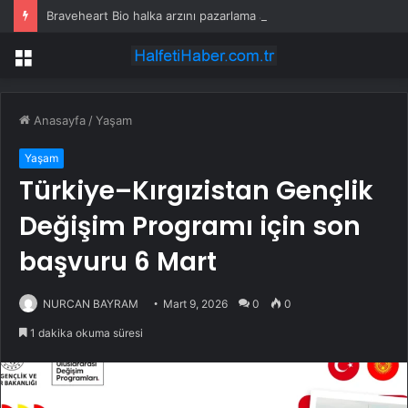
Braveheart Bio halka arzını pazarlama aralığının üstünde fiyatlandırıyor
Menü
Anasayfa
/
Yaşam
Yaşam
Türkiye–Kırgızistan Gençlik
Değişim Programı için son
başvuru 6 Mart
NURCAN BAYRAM
Mart 9, 2026
0
0
1 dakika okuma süresi