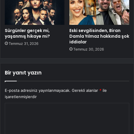
Sürgünler gerçek mi,
Eski sevgilisinden, Biran
yaşanmış hikaye mi?
Damla Yılmaz hakkında şok
iddialar
Temmuz 31, 2026
Temmuz 30, 2026
Bir yanıt yazın
E-posta adresiniz yayınlanmayacak.
Gerekli alanlar
*
ile
işaretlenmişlerdir
Y
o
r