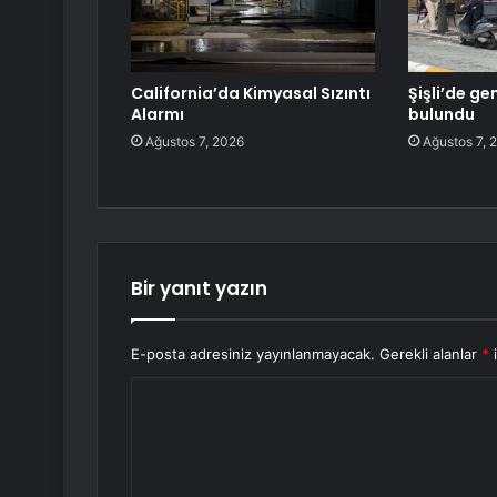
California’da Kimyasal Sızıntı
Şişli’de ge
Alarmı
bulundu
Ağustos 7, 2026
Ağustos 7, 
Bir yanıt yazın
E-posta adresiniz yayınlanmayacak.
Gerekli alanlar
*
i
Y
o
r
u