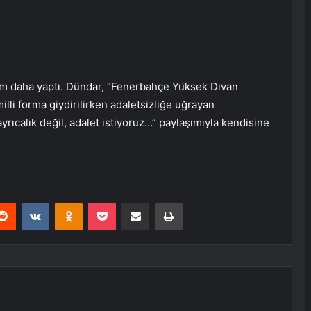
ım daha yaptı. Dündar, “Fenerbahçe Yüksek Divan
lli forma giydirilirken adaletsizliğe uğrayan
rıcalık değil, adalet istiyoruz…” paylaşımıyla kendisine
erest
Reddit
VKontakte
Odnoklassniki
Pocket
E-Posta ile paylaş
Yazdır