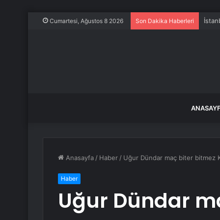
İstan
Cumartesi, Ağustos 8 2026
Son Dakika Haberleri
ANASAY
Anasayfa
/
Haber
/
Uğur Dündar maç biter bitmez Ku
Haber
Uğur Dündar ma