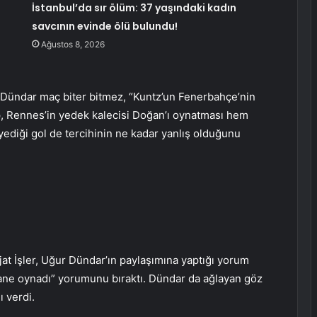
İstanbul’da sır ölüm: 37 yaşındaki kadın
savcının evinde ölü bulundu!
Ağustos 8, 2026
Dündar maç biter bitmez, “Kuntz’un Fenerbahçe’nin
p, Rennes’in yedek kalecisi Doğan’ı oynatması hem
yediği gol de tercihinin ne kadar yanlış olduğunu
jat İşler, Uğur Dündar’ın paylaşımına yaptığı yorum
hane oynadı” yorumunu bıraktı. Dündar da ağlayan göz
ı verdi.