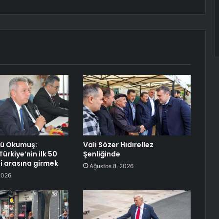
rü Okumuş:
Vali Sözer Hıdırellez
ürkiye’nin ilk 50
Şenliğinde
si arasına girmek
Ağustos 8, 2026
2026