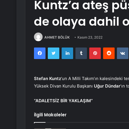
Kuntz’a ateş pü
de olaya dahil 
AHMET BÖLÜK
Kasım 23, 2022
Facebook
Twitter
LinkedIn
Tumblr
Pinterest
Reddit
Stefan Kuntz
‘un A Milli Takım’ın kalesindeki t
Yüksek Divan Kurulu Başkanı
Uğur Dündar
‘ın 
“ADALETSİZ BİR YAKLAŞIM”
İlgili Makaleler