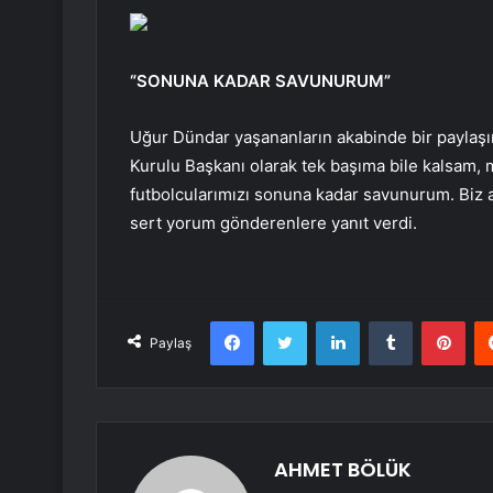
“SONUNA KADAR SAVUNURUM”
Uğur Dündar yaşananların akabinde bir paylaş
Kurulu Başkanı olarak tek başıma bile kalsam, mi
futbolcularımızı sonuna kadar savunurum. Biz ay
sert yorum gönderenlere yanıt verdi.
Facebook
Twitter
LinkedIn
Tumblr
Pint
Paylaş
AHMET BÖLÜK