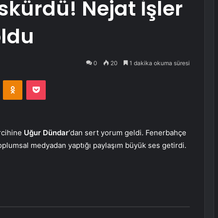
skürdü! Nejat İşler
oldu
0
20
1 dakika okuma süresi
VKontakte
Odnoklassniki
Pocket
ercihine
Uğur Dündar
‘dan sert yorum geldi. Fenerbahçe
toplumsal medyadan yaptığı paylaşım büyük ses getirdi.