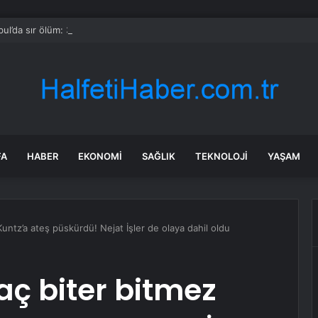
bul’da sır ölüm: 37 yaşındaki kadın savcının evinde ölü bulundu!
FA
HABER
EKONOMI
SAĞLIK
TEKNOLOJI
YAŞAM
ntz’a ateş püskürdü! Nejat İşler de olaya dahil oldu
ç biter bitmez