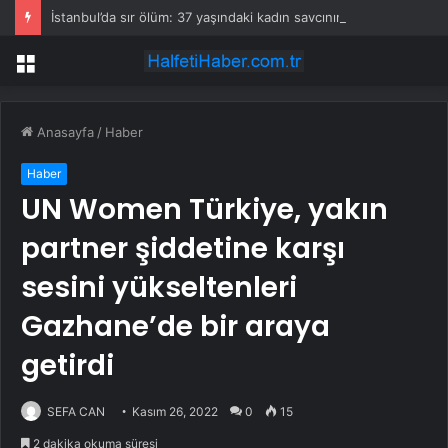
İstanbul’da sır ölüm: 37 yaşındaki kadın savcının evinde ölü bulundu!
Menü
Anasayfa
/
Haber
Haber
UN Women Türkiye, yakın
partner şiddetine karşı
sesini yükseltenleri
Gazhane’de bir araya
getirdi
SEFA CAN
Kasım 26, 2022
0
15
2 dakika okuma süresi