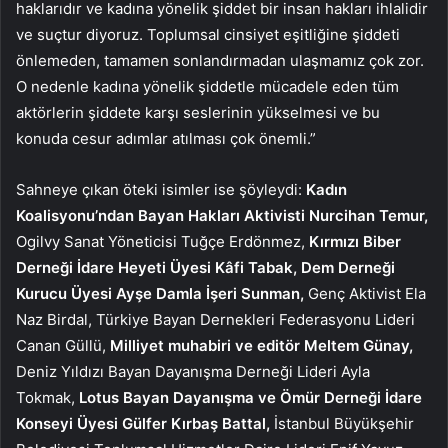
haklarıdır ve kadına yönelik şiddet bir insan hakları ihlalidir
ve suçtur diyoruz. Toplumsal cinsiyet eşitliğine şiddeti
önlemeden, tamamen sonlandırmadan ulaşmamız çok zor.
O nedenle kadına yönelik şiddetle mücadele eden tüm
aktörlerin şiddete karşı seslerinin yükselmesi ve bu
konuda cesur adımlar atılması çok önemli.”
Sahneye çıkan öteki isimler ise şöyleydi:
Kadın
Koalisyonu’ndan Bayan Hakları Aktivisti Nurcihan Temur,
Ogilvy Sanat Yöneticisi Tuğçe Erdönmez,
Kırmızı Biber
Derneği İdare Heyeti Üyesi Kâfi Tabak, Dem Derneği
Kurucu Üyesi Ayşe Damla İşeri Sunman,
Genç Aktivist Ela
Naz Birdal, Türkiye Bayan Dernekleri Federasyonu Lideri
Canan Güllü,
Milliyet muhabiri ve editör Meltem Günay,
Deniz Yıldızı Bayan Dayanışma Derneği Lideri Ayla
Tokmak,
Lotus Bayan Dayanışma ve Ömür Derneği İdare
Konseyi Üyesi Gülfer Kırbaş Battal,
İstanbul Büyükşehir