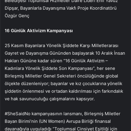
Belediyesi Toplumsal Hizmetler Daire Lideri Enif Yavuz
Dipşar, Bayanlarla Dayanışma Vakfı Proje Koordinatörü
Özgür Genç
16 Günlük Aktivizm Kampanyası
25 Kasım Bayanlara Yönelik Şiddete Karşı Milletlerarası
Gayret ve Dayanışma Gününden başlayarak 10 Aralık İnsan
Hakları Gününe kadar süren “16 Günlük Aktivizm –
Kadınlara Yönelik Şiddete Son Kampanyası”, her sene
Birleşmiş Milletler Genel Sekreteri öncülüğünde global
ölçekte düzenleniyor; bayanlar ve kız çocuklarına yönelik
şiddetin önlenmesi ve ortadan kaldırılması için farkındalık
ve hak savunuculuğu çalışmalarını kapsıyor.
#SheSaidNo kampanyasının lansmanı, Birleşmiş Miletler
Bayan Birimi’nin (UN Women) Avrupa Birliği finansal
dayanağıyla uyguladığı “Toplumsal Cinsiyet Eşitliği için