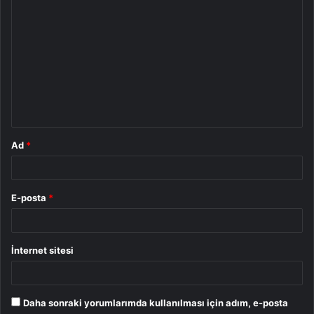
Y
o
r
u
m
*
Ad
*
E-posta
*
İnternet sitesi
Daha sonraki yorumlarımda kullanılması için adım, e-posta