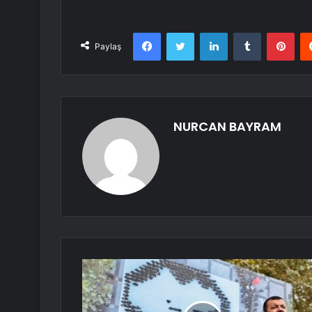
Facebook
Twitter
LinkedIn
Tumblr
Pint
Paylaş
NURCAN BAYRAM