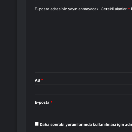
E-posta adresiniz yayınlanmayacak.
Gerekli alanlar
*
i
Y
o
r
u
m
*
Ad
*
E-posta
*
Daha sonraki yorumlarımda kullanılması için adı