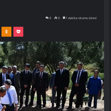
i
0
0
1 dakika okuma süresi
VKontakte
Odnoklassniki
Pocket