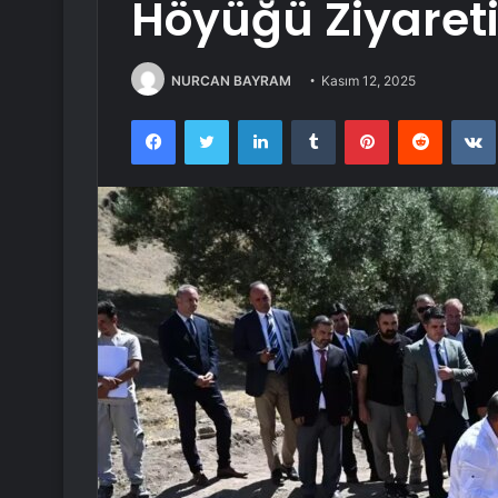
Höyüğü Ziyaret
NURCAN BAYRAM
Kasım 12, 2025
Facebook
Twitter
LinkedIn
Tumblr
Pinterest
Reddit