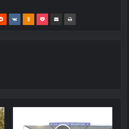
erest
Reddit
VKontakte
Odnoklassniki
Pocket
E-Posta ile paylaş
Yazdır