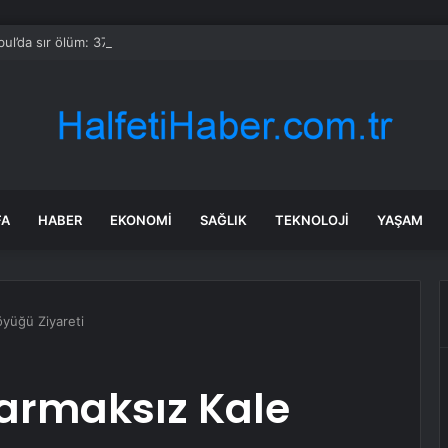
bul’da sır ölüm: 37 yaşındaki kadın savcının evinde ölü bulundu!
FA
HABER
EKONOMI
SAĞLIK
TEKNOLOJI
YAŞAM
öyüğü Ziyareti
 Parmaksız Kale