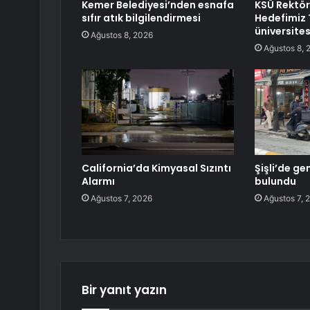
Kemer Belediyesi’nden esnafa
KSÜ Rektö
sıfır atık bilgilendirmesi
Hedefimiz T
üniversite
Ağustos 8, 2026
Ağustos 8, 
California’da Kimyasal Sızıntı
Şişli’de ge
Alarmı
bulundu
Ağustos 7, 2026
Ağustos 7, 
Bir yanıt yazın