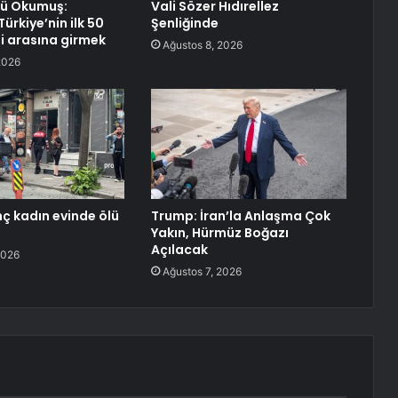
rü Okumuş:
Vali Sözer Hıdırellez
ürkiye’nin ilk 50
Şenliğinde
si arasına girmek
Ağustos 8, 2026
2026
nç kadın evinde ölü
Trump: İran’la Anlaşma Çok
Yakın, Hürmüz Boğazı
Açılacak
2026
Ağustos 7, 2026