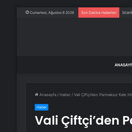
İstan
Cumartesi, Ağustos 8 2026
Son Dakika Haberleri
ANASAY
Anasayfa
/
Haber
/
Vali Çiftçi’den Parmaksız Kale H
Haber
Vali Çiftçi’den