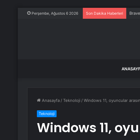
Brave
Perşembe, Ağustos 6 2026
Son Dakika Haberleri
ANASAY
Anasayfa
/
Teknoloji
/
Windows 11, oyuncular arasınd
Teknoloji
Windows 11, oy