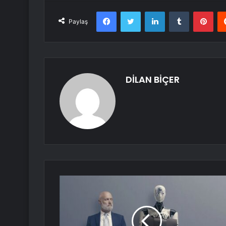
Facebook
Twitter
LinkedIn
Tumblr
Pint
Paylaş
DİLAN BİÇER