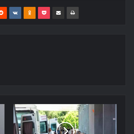
erest
Reddit
VKontakte
Odnoklassniki
Pocket
E-Posta ile paylaş
Yazdır