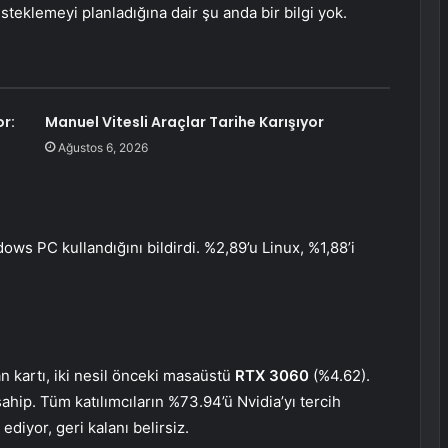
eklemeyi planladığına dair şu anda bir bilgi yok.
or:
Manuel Vitesli Araçlar Tarihe Karışıyor
Ağustos 6, 2026
ows PC kullandığını bildirdi. %2,89’u Linux, %1,88’i
 kartı, iki nesil önceki masaüstü
RTX 3060
(%4.62).
sahip. Tüm katılımcıların %73.94’ü Nvidia’yı tercih
ediyor, geri kalanı belirsiz.