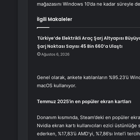
mağazasını Windows 10’da ne kadar süreyle dest
İlgili Makaleler
Türkiye’de Elektrikli Araç Şarj Altyapısı Büyüy
Şarj Noktası Sayısı 45 Bin 660’a Ulaştı
Ağustos 6, 2026
Genel olarak, ankete katılanların %95.23’ü Wind
macOS kullanıyor.
Temmuz 2025’in en popüler ekran kartları
Donanım kısmında, Steam’deki en popüler ekran
Nvidia ekran kartı kullanıcıları ezici üstünlüğe 
ederken, %17,83’ü AMD’yi, %7,86’sı Intel’i tercih 