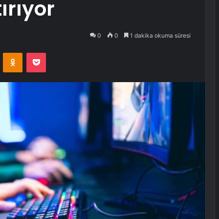
ırıyor
0
0
1 dakika okuma süresi
VKontakte
Odnoklassniki
Pocket