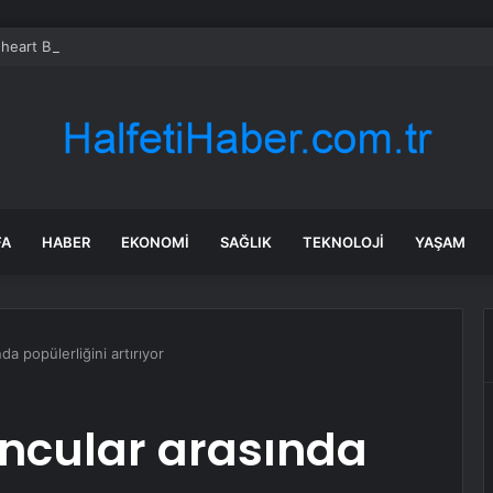
heart Bio halka arzını pazarlama aralığının üstünde fiyatlandırıyor
FA
HABER
EKONOMI
SAĞLIK
TEKNOLOJI
YAŞAM
a popülerliğini artırıyor
uncular arasında