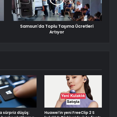
Samsun'da Toplu Taşıma Ücretleri
Artıyor
 sürpriz düşüş:
Huawei’in yeni FreeClip 2 S