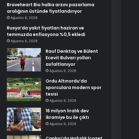
Braveheart Bio halka arzını pazarlama
aralığının üstünde fiyatlandırıyor
Ağustos 6, 2026
Rusya’da yakıt fiyatları haziran ve
temmuzda enflasyona %0,5 ekledi
Ağustos 6, 2026
Rauf Denktaş ve Bülent
Ecevit Bulvarı yolları
asfaltlanıyor
Ağustos 6, 2026
Ordu Altınordu’da
sporculara modern spor
tesisi
Ağustos 6, 2026
16 milyon liralık dev
ikramiye bu ile çıktı
Ağustos 6, 2026
Çankırı’da Hafızlık İcazet