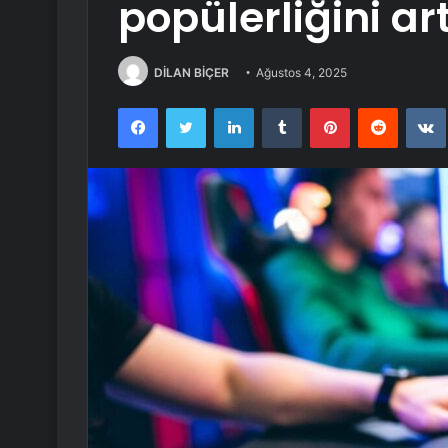
popülerliğini art
DİLAN BİÇER
Ağustos 4, 2025
Facebook
Twitter
LinkedIn
Tumblr
Pinterest
Reddit