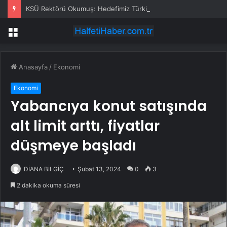
KSÜ Rektörü Okumuş: Hedefimiz Türkiye’nin ilk 50 üniversitesi arasına girmek
Menü
Anasayfa
/
Ekonomi
Ekonomi
Yabancıya konut satışında
alt limit arttı, fiyatlar
düşmeye başladı
DİANA BİLGİÇ
Şubat 13, 2024
0
3
2 dakika okuma süresi