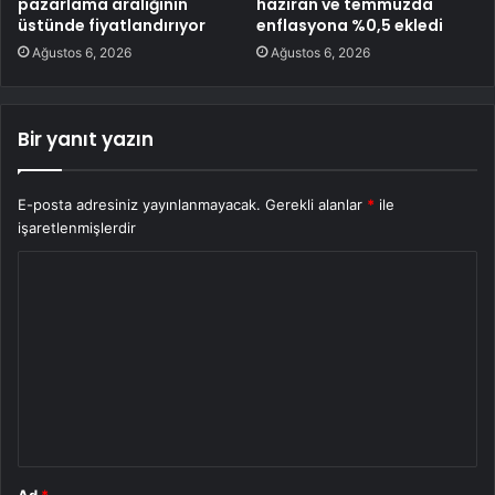
pazarlama aralığının
haziran ve temmuzda
üstünde fiyatlandırıyor
enflasyona %0,5 ekledi
Ağustos 6, 2026
Ağustos 6, 2026
Bir yanıt yazın
E-posta adresiniz yayınlanmayacak.
Gerekli alanlar
*
ile
işaretlenmişlerdir
Y
o
r
u
m
*
Ad
*