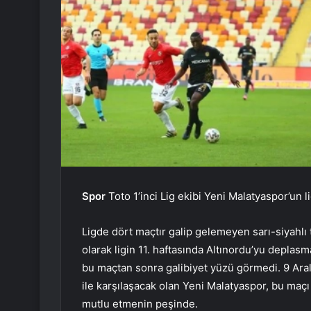
Spor
Toto 1’inci Lig ekibi Yeni Malatyaspor’un l
Ligde dört maçtır galip gelemeyen sarı-siyahlı 
olarak ligin 11. haftasında Altınordu’yu depla
bu maçtan sonra galibiyet yüzü görmedi. 9 A
ile karşılaşacak olan Yeni Malatyaspor, bu maç
mutlu etmenin peşinde.