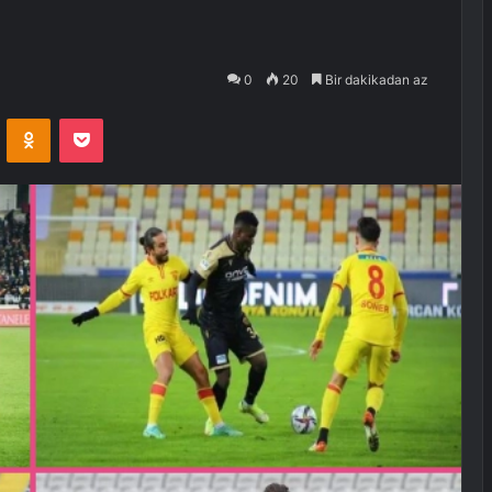
0
20
Bir dakikadan az
VKontakte
Odnoklassniki
Pocket