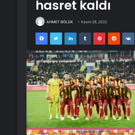
hasret kaldı
AHMET BÖLÜK
Kasım 28, 2022
Facebook
Twitter
LinkedIn
Tumblr
Pinterest
Reddit