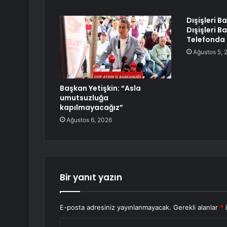
Dışişleri B
Dışişleri B
Telefonda
Ağustos 5, 
Başkan Yetişkin: “Asla
umutsuzluğa
kapılmayacağız”
Ağustos 6, 2026
Bir yanıt yazın
E-posta adresiniz yayınlanmayacak.
Gerekli alanlar
*
i
Y