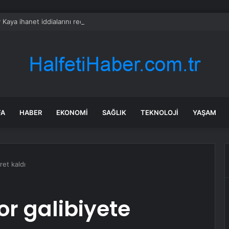
 Kaya ihanet iddialarını reddetti: Sahra Işık’tan olay gönderme geldi
FA
HABER
EKONOMI
SAĞLIK
TEKNOLOJI
YAŞAM
ret kaldı
r galibiyete