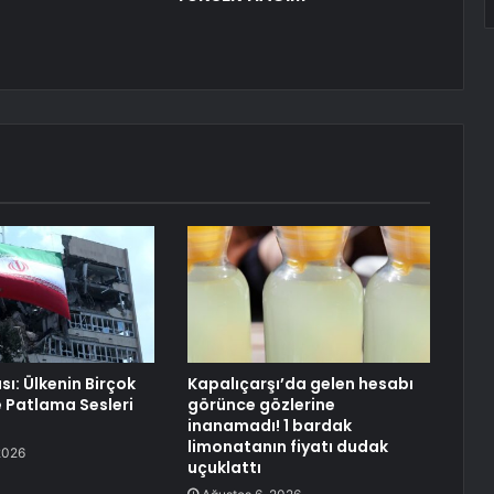
ı: Ülkenin Birçok
Kapalıçarşı’da gelen hesabı
 Patlama Sesleri
görünce gözlerine
inanamadı! 1 bardak
limonatanın fiyatı dudak
2026
uçuklattı