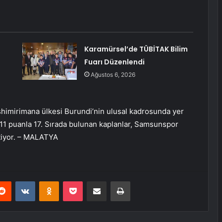
Karamürsel’de TÜBİTAK Bilim
Fuarı Düzenlendi
Ağustos 6, 2026
shimirimana ülkesi Burundi’nin ulusal kadrosunda yer
 11 puanla 17. Sırada bulunan kaplanlar, Samsunspor
tiyor. – MALATYA
erest
Reddit
VKontakte
Odnoklassniki
Pocket
E-Posta ile paylaş
Yazdır