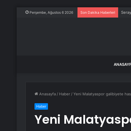
Seray
Perşembe, Ağustos 6 2026
Son Dakika Haberleri
ANASAY
Anasayfa
/
Haber
/
Yeni Malatyaspor galibiyete has
Haber
Yeni Malatyaspo