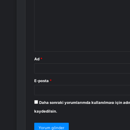
o
r
u
m
*
Ad
*
E-posta
*
Daha sonraki yorumlarımda kullanılması için adı
kaydedilsin.