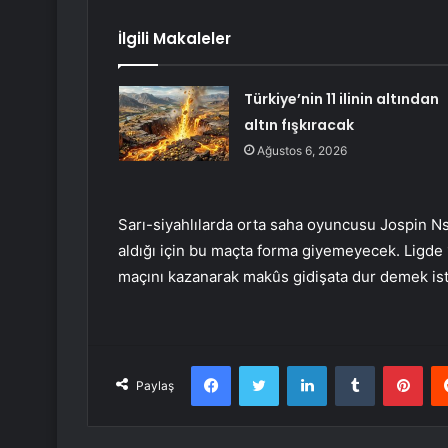
İlgili Makaleler
Türkiye’nin 11 ilinin altından
altın fışkıracak
Ağustos 6, 2026
Sarı-siyahlılarda orta saha oyuncusu Jospin N
aldığı için bu maçta forma giyemeyecek. Ligde
maçını kazanarak makûs gidişata dur demek is
Facebook
Twitter
LinkedIn
Tumblr
Pint
Paylaş