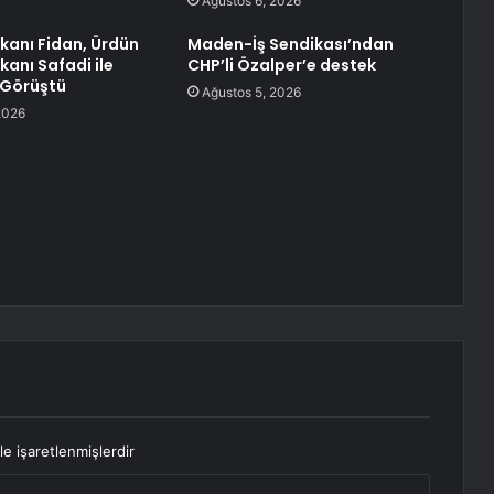
Ağustos 6, 2026
akanı Fidan, Ürdün
Maden-İş Sendikası’ndan
akanı Safadi ile
CHP’li Özalper’e destek
 Görüştü
Ağustos 5, 2026
2026
le işaretlenmişlerdir