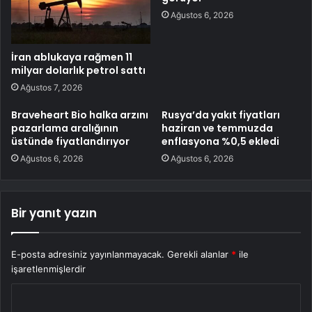
Ağustos 6, 2026
İran ablukaya rağmen 11
milyar dolarlık petrol sattı
Ağustos 7, 2026
Braveheart Bio halka arzını
Rusya’da yakıt fiyatları
pazarlama aralığının
haziran ve temmuzda
üstünde fiyatlandırıyor
enflasyona %0,5 ekledi
Ağustos 6, 2026
Ağustos 6, 2026
Bir yanıt yazın
E-posta adresiniz yayınlanmayacak.
Gerekli alanlar
*
ile
işaretlenmişlerdir
Y