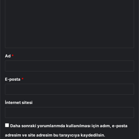
o
r
u
m
*
Ad
*
E-posta
*
İnternet sitesi
Daha sonraki yorumlarımda kullanılması için adım, e-posta
adresim ve site adresim bu tarayıcıya kaydedilsin.