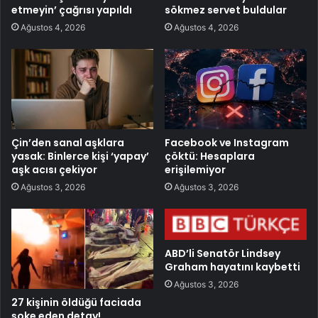
etmeyin’ çağrısı yapıldı
sökmez servet buldular
Ağustos 4, 2026
Ağustos 4, 2026
Çin’den sanal aşklara
Facebook ve Instagram
yasak: Binlerce kişi ‘yapay’
çöktü: Hesaplara
aşk acısı çekiyor
erişilemiyor
Ağustos 3, 2026
Ağustos 3, 2026
ABD’li Senatör Lindsey
Graham hayatını kaybetti
Ağustos 3, 2026
27 kişinin öldüğü faciada
şoke eden detay!