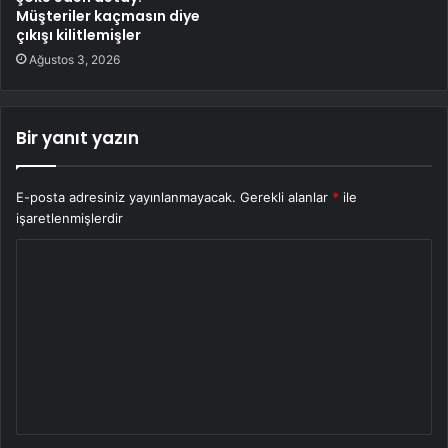
Müşteriler kaçmasın diye
çıkışı kilitlemişler
Ağustos 3, 2026
Bir yanıt yazın
E-posta adresiniz yayınlanmayacak.
Gerekli alanlar
*
ile
işaretlenmişlerdir
Y
o
r
u
m
*