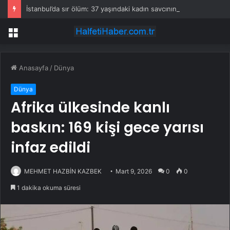
İstanbul’da sır ölüm: 37 yaşındaki kadın savcının evinde ölü bulundu!
Menü
Anasayfa
/
Dünya
Dünya
Afrika ülkesinde kanlı
baskın: 169 kişi gece yarısı
infaz edildi
MEHMET HAZBİN KAZBEK
Mart 9, 2026
0
0
1 dakika okuma süresi