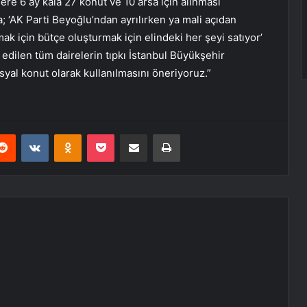
ere 6 ay kala 27 konut ve 10 arsa için alınması
; ‘AK Parti Beyoğlu’ndan ayrılırken ya mali açıdan
k için bütçe oluşturmak için elindeki her şeyi satıyor’
 edilen tüm dairelerin tıpkı İstanbul Büyükşehir
yal konut olarak kullanılmasını öneriyoruz.”
erest
Reddit
VKontakte
Odnoklassniki
Pocket
E-Posta ile paylaş
Yazdır