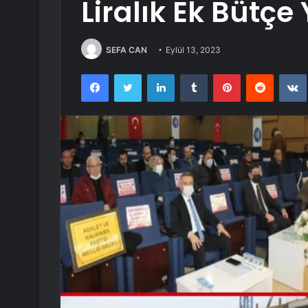
Liralık Ek Bütçe
SEFA CAN
Eylül 13, 2023
Facebook
Twitter
LinkedIn
Tumblr
Pinterest
Reddit