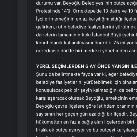
durumu var. Beyoğlu Belediyesi’nin bütçe açığ
Projesi’nde 14’ü, Örnektepe’de 13 daire ve 10 
İşçilerin emeğinin en az karşılığını aldığı ilç
gelirken, rutin belediye faaliyetlerini yürütmek 
dairelerin tamamının tıpkı İstanbul Büyükşehir
konut olarak kullanılmasını önerdik. 75 milyonl
neredeyse dörtte biri merkezi yönetimden alın
YEREL SEÇİMLERDEN 6 AY ​​ÖNCE YANGIN İLE
Şunu da belirtmekte fayda var ki, eğer belediy
belediye faaliyetlerini yürütebilmek için binala
konuşulacak pek bir şeyin kalmadığını da belir
karşılaştıracak olursak Beyoğlu, emekçinin emeği
Beyoğlu çevre ilçelere göre istihdam oranının 
sayısının her geçen gün azaldığı bir ilçedir. B
hükümetten en fazla bağış alan ilçelerden biri
liralık ek bütçe ayırıyor ve bu bütçeyi karşılay