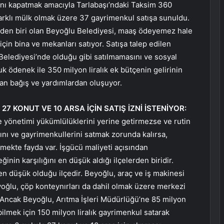
ını kapatmak amacıyla Tarlabaşı’ndaki Taksim 360
farklı mülk olmak üzere 37 gayrimenkul satışa sunuldu.
elerden biri olan Beyoğlu Belediyesi, maaş ödeyemez hale
için bina ve mekanları satıyor. Satışa talep edilen
 Belediyesi’nde olduğu gibi satılmamasını ve sosyal
uk ödenek ile 350 milyon liralık ek bütçenin gelirinin
an bağış ve yardımlardan oluşuyor.
 27 KONUT VE 10 ARSA İÇİN SATIŞ İZNİ İSTENİYOR:
e yönetimi yükümlülüklerini yerine getirmezse ve rutin
rını ve gayrimenkullerini satmak zorunda kalırsa,
tmekte fayda var. İşgücü maliyeti açısından
nin karşılığını en düşük aldığı ilçelerden biridir.
en düşük olduğu ilçedir. Beyoğlu, araç ve iş makinesi
eyoğlu, çöp konteynırları da dahil olmak üzere merkezi
. Ancak Beyoğlu, Arıtma İşleri Müdürlüğü’ne 85 milyon
abilmek için 150 milyon liralık gayrimenkul satarak