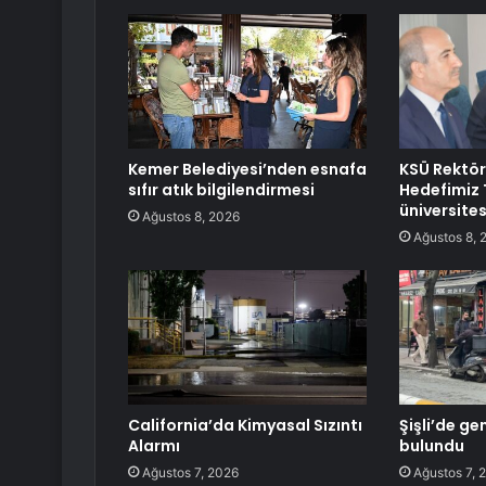
Kemer Belediyesi’nden esnafa
KSÜ Rektö
sıfır atık bilgilendirmesi
Hedefimiz T
üniversite
Ağustos 8, 2026
Ağustos 8, 
California’da Kimyasal Sızıntı
Şişli’de ge
Alarmı
bulundu
Ağustos 7, 2026
Ağustos 7, 