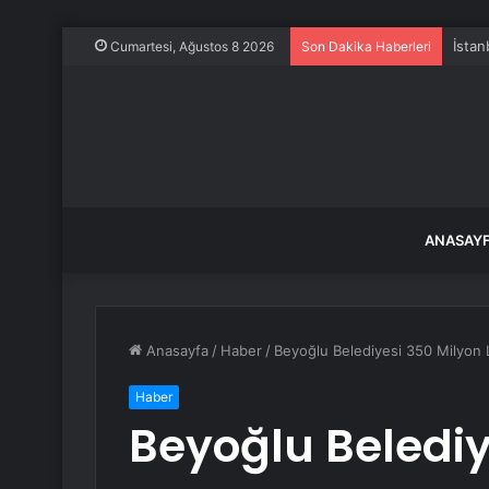
İstan
Cumartesi, Ağustos 8 2026
Son Dakika Haberleri
ANASAY
Anasayfa
/
Haber
/
Beyoğlu Belediyesi 350 Milyon L
Haber
Beyoğlu Belediy