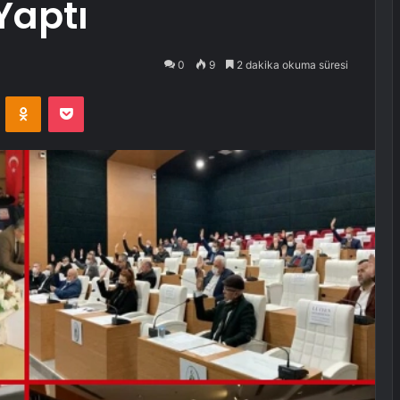
 Yaptı
0
9
2 dakika okuma süresi
VKontakte
Odnoklassniki
Pocket