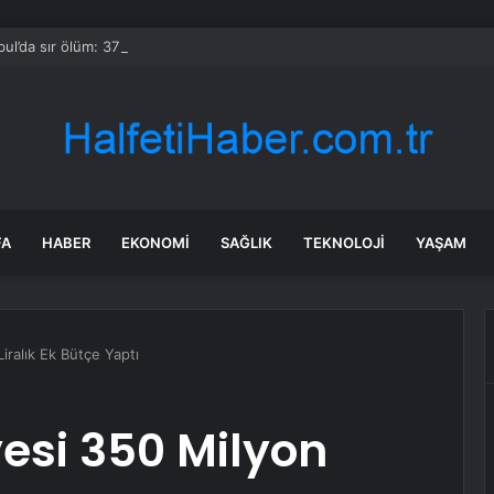
bul’da sır ölüm: 37 yaşındaki kadın savcının evinde ölü bulundu!
FA
HABER
EKONOMI
SAĞLIK
TEKNOLOJI
YAŞAM
iralık Ek Bütçe Yaptı
esi 350 Milyon