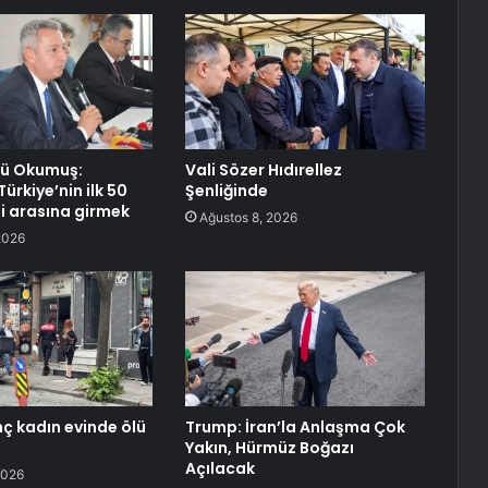
rü Okumuş:
Vali Sözer Hıdırellez
ürkiye’nin ilk 50
Şenliğinde
si arasına girmek
Ağustos 8, 2026
2026
nç kadın evinde ölü
Trump: İran’la Anlaşma Çok
Yakın, Hürmüz Boğazı
Açılacak
2026