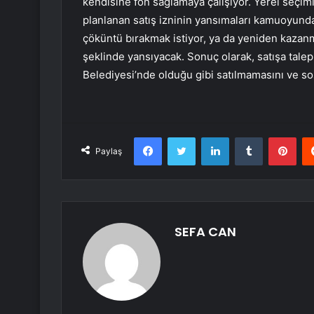
kendisine fon sağlamaya çalışıyor. Yerel seçiml
planlanan satış izninin yansımaları kamuoyunda
çöküntü bırakmak istiyor, ya da yeniden kazanma
şeklinde yansıyacak. Sonuç olarak, satışa talep
Belediyesi’nde olduğu gibi satılmamasını ve sos
Facebook
Twitter
LinkedIn
Tumblr
Pint
Paylaş
SEFA CAN